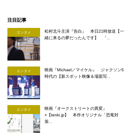
注目記事
松村北斗主演『告白』 本日21時放送【一
エンタメ
緒に来るの夢だったんです】 「...
映画『Michael／マイケル』 ジャクソン5
エンタメ
時代の【新スポット映像＆場面写...
映画『オークストリートの異変』
エンタメ
×【tenki.jp】 本作オリジナル「恐竜対
策...