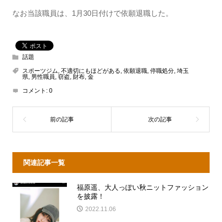
なお当該職員は、1月30日付けで依願退職した。
話題
スポーツジム
,
不適切にもほどがある
,
依願退職
,
停職処分
,
埼玉
県
,
男性職員
,
窃盗
,
財布
,
金
コメント:
0
関連記事一覧
福原遥、大人っぽい秋ニットファッション
を披露！
2022.11.06