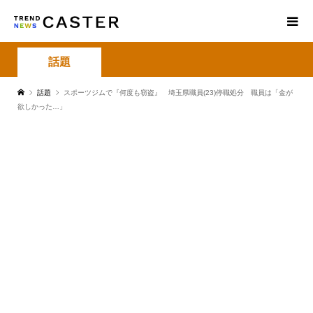
話題
話題
スポーツジムで『何度も窃盗』 埼玉県職員(23)停職処分 職員は「金が
欲しかった…」