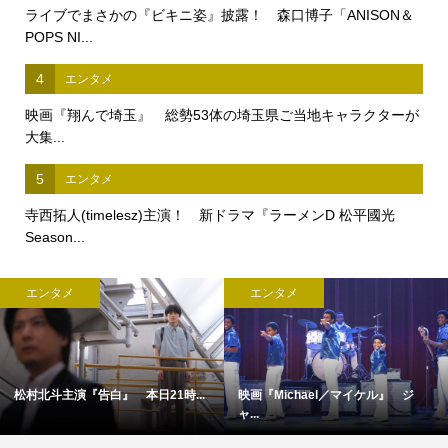
ライブでまさかの『ビキニ姿』披露！ 森口博子「ANISON＆
POPS NI...
4
エンタメ
映画『翔んで埼玉』 総勢53体の埼玉県ご当地キャラクターが
大集...
5
エンタメ
寺西拓人(timelesz)主演！ 新ドラマ『ラーメンD 松平國光
Season...
エンタメ
エンタメ
』 ジ
映画『オークストリートの異変』×...
完全撮り下ろし「2027年版 羽