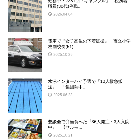
勤務中・2251回『ギャンブル』 税務署
職員(30代)停職...
2026.04.04
電車で『女子高生の下着盗撮』 市立小学
校副校長(51)...
2025.10.29
水泳インターハイ予選で『10人救急搬
送』 「集団熱中...
2025.06.23
懇談会で弁当食べた『36人発症・3人入院
中』 【サルモ...
2025.10.21