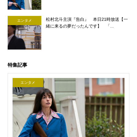
松村北斗主演『告白』 本日21時放送【一
エンタメ
緒に来るの夢だったんです】 「...
特集記事
エンタメ