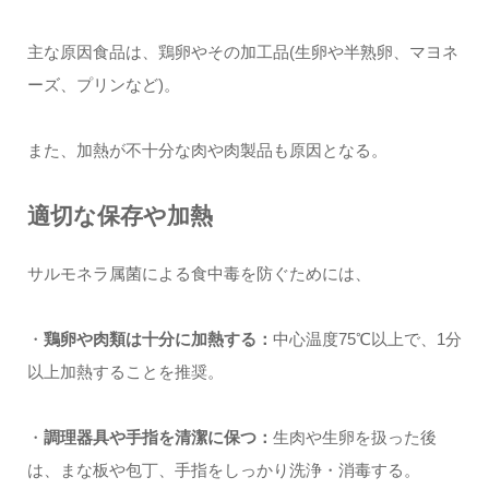
主な原因食品は、鶏卵やその加工品(生卵や半熟卵、マヨネ
ーズ、プリンなど)。
また、加熱が不十分な肉や肉製品も原因となる。
適切な保存や加熱
サルモネラ属菌による食中毒を防ぐためには、
・
鶏卵や肉類は十分に加熱する：
中心温度75℃以上で、1分
以上加熱することを推奨。
・
調理器具や手指を清潔に保つ：
生肉や生卵を扱った後
は、まな板や包丁、手指をしっかり洗浄・消毒する。