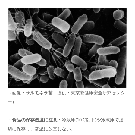
（画像：サルモネラ菌 提供：東京都健康安全研究センタ
ー）
・
食品の保存温度に注意：
冷蔵庫(10℃以下)や冷凍庫で適
切に保存し、常温に放置しない。