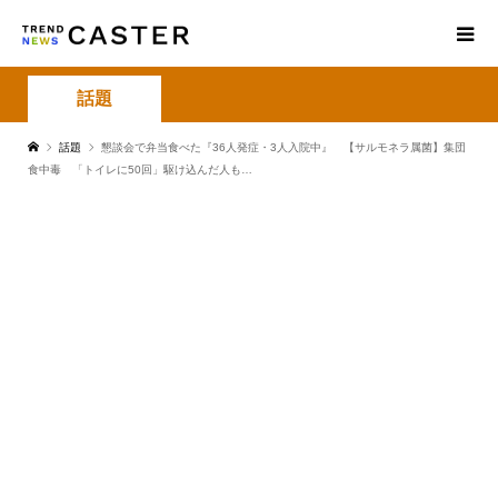
話題
話題
懇談会で弁当食べた『36人発症・3人入院中』 【サルモネラ属菌】集団
食中毒 「トイレに50回」駆け込んだ人も…