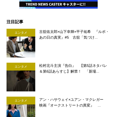
注目記事
古舘佑太郎×山下幸輝×平子祐希 『ルポ・
エンタメ
あの日の真実』#5 古舘「気づけ...
松村北斗主演『告白』 【第5話ネタバレ
エンタメ
＆第6話あらすじ】解禁！ 「新場...
アン・ハサウェイ×ユアン・マクレガー
エンタメ
映画『オークストリートの異変』 ...