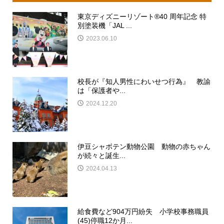
東京ディズニーリゾート®40 周年記念 特
別塗装機「JAL ...
2023.06.10
校長が『知人男性にわいせつ行為』 教諭
は「保護者や...
2024.12.20
伊豆シャボテン動物公園 動物の赤ちゃん
が続々と誕生...
2024.04.13
給食費など904万円紛失 小学校事務職員
(45)停職12か月...