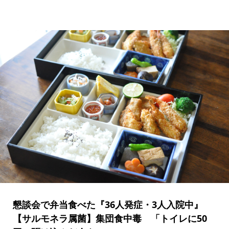
懇談会で弁当食べた『36人発症・3人入院中』
【サルモネラ属菌】集団食中毒 「トイレに50