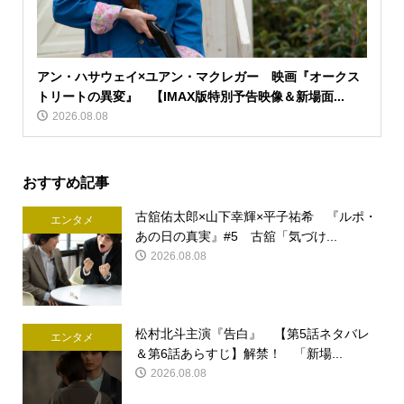
アン・ハサウェイ×ユアン・マクレガー 映画『オークス
トリートの異変』 【IMAX版特別予告映像＆新場面...
2026.08.08
おすすめ記事
古舘佑太郎×山下幸輝×平子祐希 『ルポ・
エンタメ
あの日の真実』#5 古舘「気づけ...
2026.08.08
松村北斗主演『告白』 【第5話ネタバレ
エンタメ
＆第6話あらすじ】解禁！ 「新場...
2026.08.08