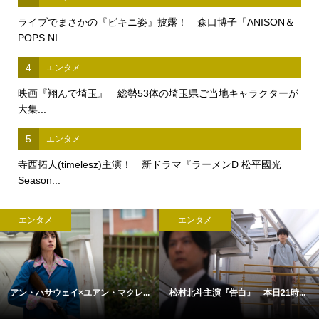
ライブでまさかの『ビキニ姿』披露！ 森口博子「ANISON＆
POPS NI...
4
エンタメ
映画『翔んで埼玉』 総勢53体の埼玉県ご当地キャラクターが
大集...
5
エンタメ
寺西拓人(timelesz)主演！ 新ドラマ『ラーメンD 松平國光
Season...
エンタメ
エンタメ
アン・ハサウェイ×ユアン・マクレ...
松村北斗主演『告白』 本日21時...