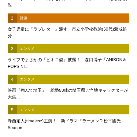
説
2
話題
女子児童に『ラブレター』渡す 市立小学校教諭(50代)懲戒処
分 ...
3
エンタメ
ライブでまさかの『ビキニ姿』披露！ 森口博子「ANISON＆
POPS NI...
4
エンタメ
映画『翔んで埼玉』 総勢53体の埼玉県ご当地キャラクターが
大集...
5
エンタメ
寺西拓人(timelesz)主演！ 新ドラマ『ラーメンD 松平國光
Season...