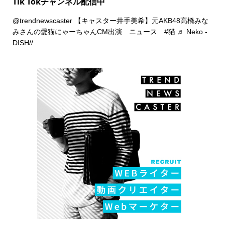
Tik Tokチャンネル配信中
@trendnewscaster
【キャスター井手美希】元AKB48高橋みな
みさんの愛猫にゃーちゃんCM出演 ニュース
#猫
♬ Neko -
DISH//