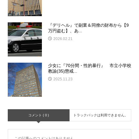
『デリヘル』で副業＆同僚の財布から【9
万円盗む】、あ...
2026.02.21
少女に『70分間・性的暴行』 市立小学校
教諭(35)懲戒...
2025.11.23
コメント ( 0 )
トラックバックは利用できません。
この記事へのコメントはありません。