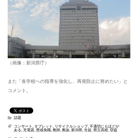
（画像：新潟県庁）
また「各学校への指導を強化し、再発防止に努めたい」と
コメント。
話題
コンサート
,
タブレット
,
リサイクルショップ
,
不適切にもほどが
ある
,
充電器
,
懲戒免職
,
教師
,
教諭
,
新潟県
,
生徒
,
県立高校
,
窃盗