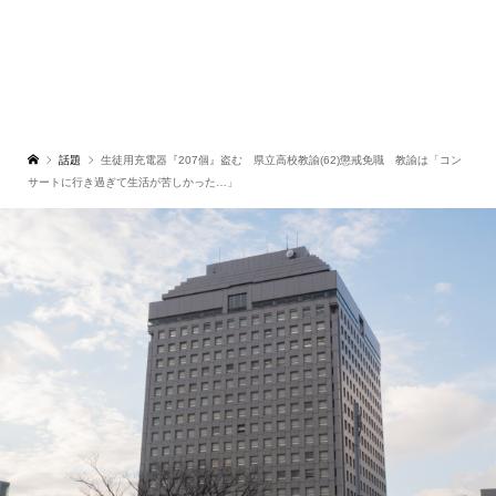
話題
生徒用充電器『207個』盗む 県立高校教諭(62)懲戒免職 教諭は「コン
サートに行き過ぎて生活が苦しかった…」