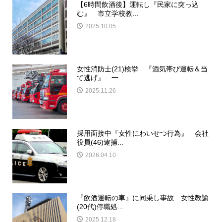
【6時間飲酒後】運転し『民家に突っ込
む』 市立学校教...
2025.10.05
女性消防士(21)検挙 『酒気帯び運転＆当
て逃げ』 一...
2025.11.26
採用面接中『女性にわいせつ行為』 会社
役員(46)逮捕...
2026.04.10
『飲酒運転の車』に同乗し事故 女性教諭
(20代)停職処...
2025.12.18