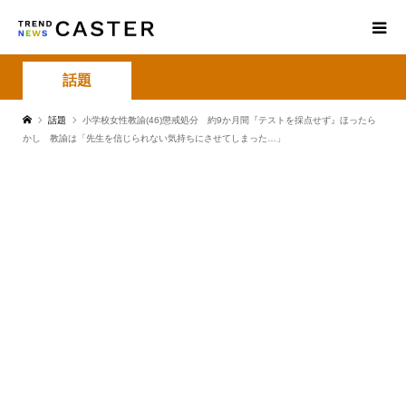
話題
話題
小学校女性教諭(46)懲戒処分 約9か月間『テストを採点せず』ほったら
かし 教諭は「先生を信じられない気持ちにさせてしまった…」