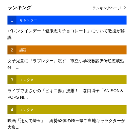
ランキング
ランキングページ
1
キャスター
バレンタインデー「健康志向チョコレート」について教授が解
説
2
話題
女子児童に『ラブレター』渡す 市立小学校教諭(50代)懲戒処
分 ...
3
エンタメ
ライブでまさかの『ビキニ姿』披露！ 森口博子「ANISON＆
POPS NI...
4
エンタメ
映画『翔んで埼玉』 総勢53体の埼玉県ご当地キャラクターが
大集...