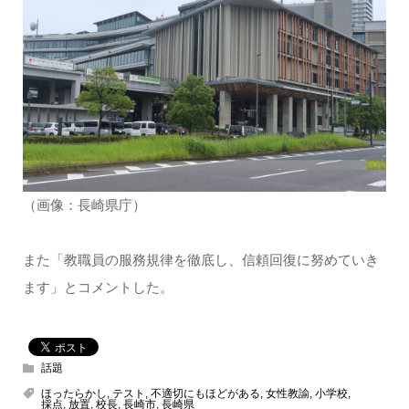
（画像：長崎県庁）
また「教職員の服務規律を徹底し、信頼回復に努めていき
ます」とコメントした。
話題
ほったらかし
,
テスト
,
不適切にもほどがある
,
女性教諭
,
小学校
,
採点
,
放置
,
校長
,
長崎市
,
長崎県