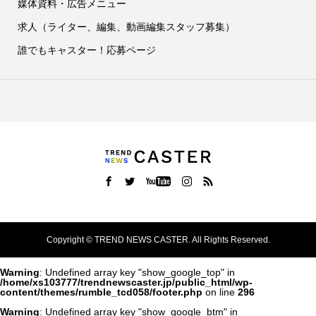
媒体資料・広告メニュー
求人（ライター、編集、動画編集スタッフ募集）
誰でもキャスター！応募ページ
Copyright ©
TREND NEWS CASTER. All Rights Reserved.
Warning
: Undefined array key "show_google_top" in
/home/xs103777/trendnewscaster.jp/public_html/wp-
content/themes/rumble_tcd058/footer.php
on line
296
Warning
: Undefined array key "show_google_btm" in