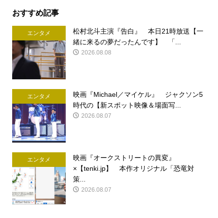
おすすめ記事
松村北斗主演『告白』 本日21時放送【一
エンタメ
緒に来るの夢だったんです】 「...
2026.08.08
映画『Michael／マイケル』 ジャクソン5
エンタメ
時代の【新スポット映像＆場面写...
2026.08.07
映画『オークストリートの異変』
エンタメ
×【tenki.jp】 本作オリジナル「恐竜対
策...
2026.08.07