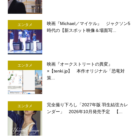
映画『Michael／マイケル』 ジャクソン5
エンタメ
時代の【新スポット映像＆場面写...
映画『オークストリートの異変』
エンタメ
×【tenki.jp】 本作オリジナル「恐竜対
策...
完全撮り下ろし「2027年版 羽生結弦カレ
エンタメ
ンダー」 2026年10月発売予定 【...