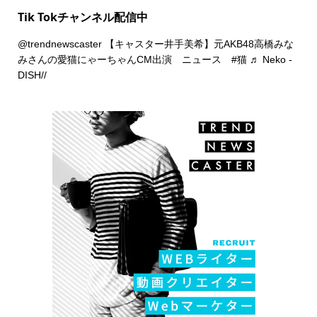
Tik Tokチャンネル配信中
@trendnewscaster
【キャスター井手美希】元AKB48高橋みな
みさんの愛猫にゃーちゃんCM出演 ニュース
#猫
♬ Neko -
DISH//