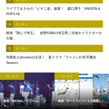
ライブでまさかの『ビキニ姿』披露！ 森口博子「ANISON＆
POPS NI...
4
エンタメ
映画『翔んで埼玉』 総勢53体の埼玉県ご当地キャラクターが
大集...
5
エンタメ
寺西拓人(timelesz)主演！ 新ドラマ『ラーメンD 松平國光
Season...
メ
エンタメ
エンタ
クストリートの異変』×...
完全撮り下ろし「2027年版 羽生結...
【中島裕翔
c...