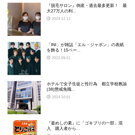
『脱毛サロン』倒産・過去最多更新！ 最
大27万人の利...
2024.12.12
「INI」が雑誌「エル・ジャポン」の表紙
を飾る！15ペー...
2022.09.01
ホテルで女子生徒と性行為 都立学校教諭
(38)懲戒免職...
2024.10.01
『釜めしの素』に「ゴキブリの一部」混
入 購入者から...