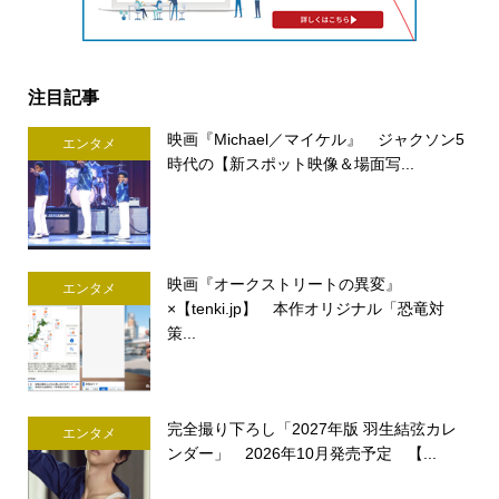
注目記事
映画『Michael／マイケル』 ジャクソン5
エンタメ
時代の【新スポット映像＆場面写...
映画『オークストリートの異変』
エンタメ
×【tenki.jp】 本作オリジナル「恐竜対
策...
完全撮り下ろし「2027年版 羽生結弦カレ
エンタメ
ンダー」 2026年10月発売予定 【...