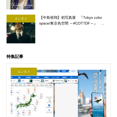
【中島裕翔】初写真展 『7okyo color
エンタメ
space/東京色空間 ～#COT7DF～』 ...
特集記事
エンタメ