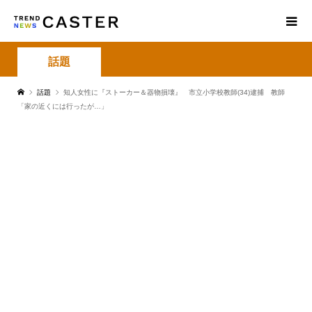
話題
話題
知人女性に『ストーカー＆器物損壊』 市立小学校教師(34)逮捕 教師
「家の近くには行ったが…」