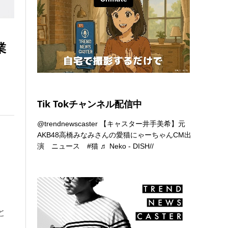
業
Tik Tokチャンネル配信中
@trendnewscaster
【キャスター井手美希】元
AKB48高橋みなみさんの愛猫にゃーちゃんCM出
演 ニュース
#猫
♬ Neko - DISH//
と