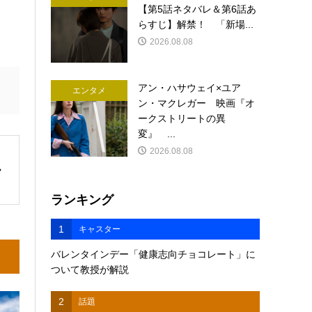
【第5話ネタバレ＆第6話あ
らすじ】解禁！ 「新場...
2026.08.08
アン・ハサウェイ×ユア
エンタメ
ン・マクレガー 映画『オ
ークストリートの異
変』 ...
2026.08.08
ランキング
1
キャスター
バレンタインデー「健康志向チョコレート」に
ついて教授が解説
2
話題