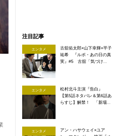
注目記事
古舘佑太郎×山下幸輝×平子
エンタメ
祐希 『ルポ・あの日の真
実』#5 古舘「気づけ...
松村北斗主演『告白』
エンタメ
【第5話ネタバレ＆第6話あ
らすじ】解禁！ 「新場...
業
アン・ハサウェイ×ユア
エンタメ