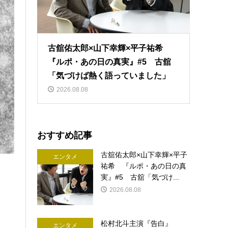
古舘佑太郎×山下幸輝×平子祐希
『ルポ・あの日の真実』#5 古舘
「気づけば熱く語っていました」
2026.08.08
おすすめ記事
古舘佑太郎×山下幸輝×平子
エンタメ
祐希 『ルポ・あの日の真
実』#5 古舘「気づけ...
2026.08.08
松村北斗主演『告白』
エンタメ