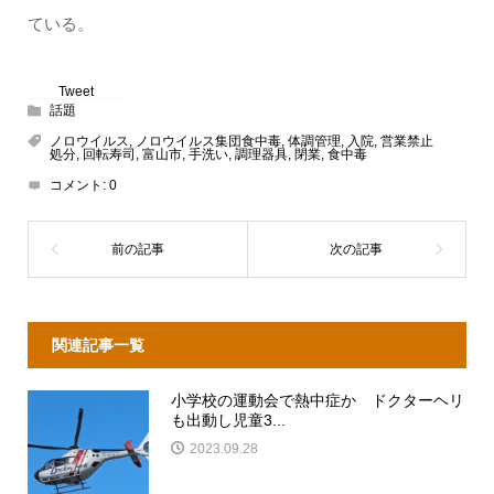
ている。
Tweet
話題
ノロウイルス
,
ノロウイルス集団食中毒
,
体調管理
,
入院
,
営業禁止
処分
,
回転寿司
,
富山市
,
手洗い
,
調理器具
,
閉業
,
食中毒
コメント:
0
関連記事一覧
小学校の運動会で熱中症か ドクターヘリ
も出動し児童3...
2023.09.28