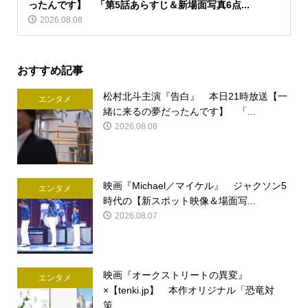
ったんです】 「第5話あらすじ＆新場面写真6点...
2026.08.08
おすすめ記事
松村北斗主演『告白』 本日21時放送【一
エンタメ
緒に来るの夢だったんです】 「...
2026.08.08
映画『Michael／マイケル』 ジャクソン5
エンタメ
時代の【新スポット映像＆場面写...
2026.08.07
映画『オークストリートの異変』
エンタメ
×【tenki.jp】 本作オリジナル「恐竜対
策...