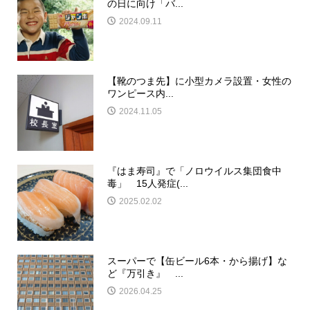
の日に向け「バ...
2024.09.11
【靴のつま先】に小型カメラ設置・女性の
ワンピース内...
2024.11.05
『はま寿司』で「ノロウイルス集団食中
毒」 15人発症(...
2025.02.02
スーパーで【缶ビール6本・から揚げ】な
ど『万引き』 ...
2026.04.25