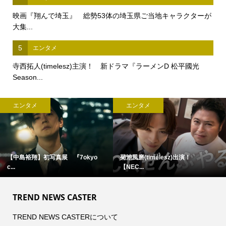
映画『翔んで埼玉』 総勢53体の埼玉県ご当地キャラクターが
大集...
5
エンタメ
寺西拓人(timelesz)主演！ 新ドラマ『ラーメンD 松平國光
Season...
エンタメ
エンタメ
【中島裕翔】初写真展 『7okyo
菊池風磨(timelesz)出演！
c...
【NEC...
TREND NEWS CASTER
TREND NEWS CASTERについて