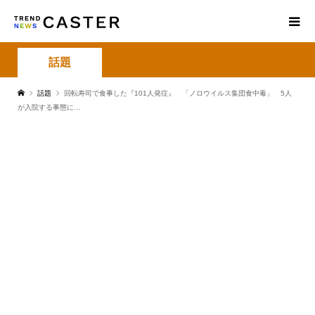
話題
話題
回転寿司で食事した『101人発症』 「ノロウイルス集団食中毒」 5人
が入院する事態に…