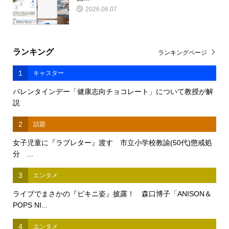
2026.08.07
ランキング
ランキングページ
1
キャスター
バレンタインデー「健康志向チョコレート」について教授が解
説
2
話題
女子児童に『ラブレター』渡す 市立小学校教諭(50代)懲戒処
分 ...
3
エンタメ
ライブでまさかの『ビキニ姿』披露！ 森口博子「ANISON＆
POPS NI...
4
エンタメ