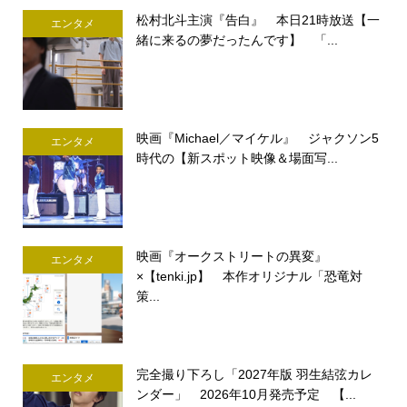
松村北斗主演『告白』 本日21時放送【一
エンタメ
緒に来るの夢だったんです】 「...
映画『Michael／マイケル』 ジャクソン5
エンタメ
時代の【新スポット映像＆場面写...
映画『オークストリートの異変』
エンタメ
×【tenki.jp】 本作オリジナル「恐竜対
策...
完全撮り下ろし「2027年版 羽生結弦カレ
エンタメ
ンダー」 2026年10月発売予定 【...