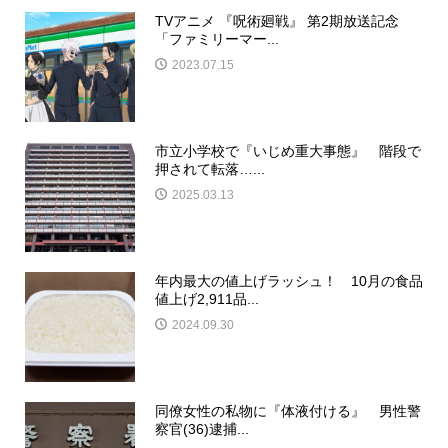
TVアニメ 『呪術廻戦』 第2期放送記念
「ファミリーマー...
2023.07.15
市立小学校で『いじめ重大事態』 階段で
押されて転落…...
2025.03.13
年内最大の値上げラッシュ！ 10月の食品
値上げ2,911品...
2024.09.30
同僚女性の私物に『体液付ける』 男性警
察官(36)逮捕...