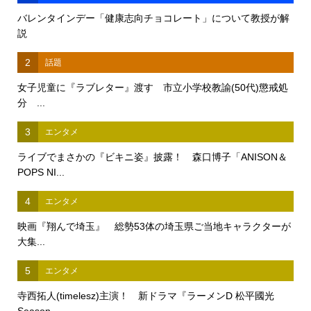
バレンタインデー「健康志向チョコレート」について教授が解
説
2
話題
女子児童に『ラブレター』渡す 市立小学校教諭(50代)懲戒処
分 ...
3
エンタメ
ライブでまさかの『ビキニ姿』披露！ 森口博子「ANISON＆
POPS NI...
4
エンタメ
映画『翔んで埼玉』 総勢53体の埼玉県ご当地キャラクターが
大集...
5
エンタメ
寺西拓人(timelesz)主演！ 新ドラマ『ラーメンD 松平國光
Season...