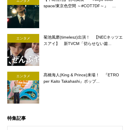
エンタメ
space/東京色空間 ～#COT7DF～』 ...
菊池風磨(timelesz)出演！ 【NECネッツエ
エンタメ
スアイ】 新TVCM「切らせない篇...
髙橋海人(King & Prince)来場！ 『ETRO
エンタメ
per Kaito Takahashi』ポップ...
特集記事