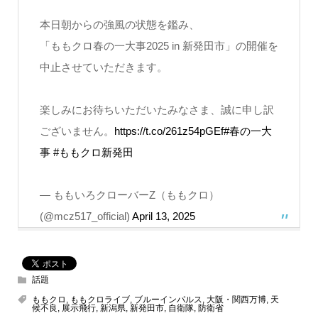
本日朝からの強風の状態を鑑み、
「ももクロ春の一大事2025 in 新発田市」の開催を
中止させていただきます。
楽しみにお待ちいただいたみなさま、誠に申し訳
ございません。
https://t.co/261z54pGEf
#春の一大
事
#ももクロ新発田
— ももいろクローバーZ（ももクロ）
(@mcz517_official)
April 13, 2025
話題
ももクロ
,
ももクロライブ
,
ブルーインパルス
,
大阪・関西万博
,
天
候不良
,
展示飛行
,
新潟県
,
新発田市
,
自衛隊
,
防衛省