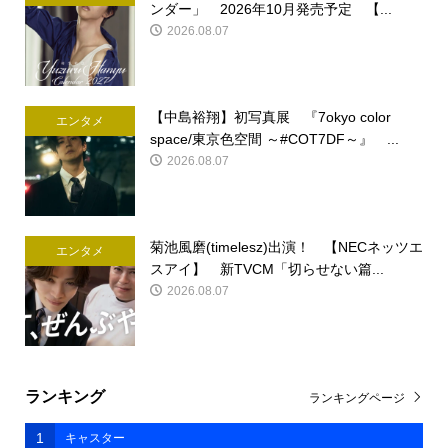
ンダー」 2026年10月発売予定 【...
2026.08.07
【中島裕翔】初写真展 『7okyo color
エンタメ
space/東京色空間 ～#COT7DF～』 ...
2026.08.07
菊池風磨(timelesz)出演！ 【NECネッツエ
エンタメ
スアイ】 新TVCM「切らせない篇...
2026.08.07
ランキング
ランキングページ
1
キャスター