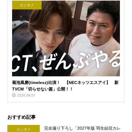
エンタメ
菊池風磨(timelesz)出演！ 【NECネッツエスアイ】 新
TVCM「切らせない篇」公開！！
2026.08.07
おすすめ記事
完全撮り下ろし「2027年版 羽生結弦カレ
エンタメ