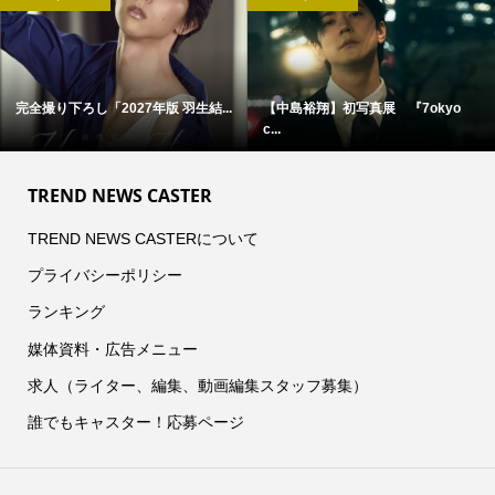
】初写真展 『7okyo
菊池風磨(timelesz)出演！
髙橋海人(Kin
【NEC...
TREND NEWS CASTER
TREND NEWS CASTERについて
プライバシーポリシー
ランキング
媒体資料・広告メニュー
求人（ライター、編集、動画編集スタッフ募集）
誰でもキャスター！応募ページ