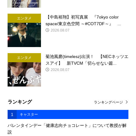
【中島裕翔】初写真展 『7okyo color
エンタメ
space/東京色空間 ～#COT7DF～』 ...
2026.08.07
菊池風磨(timelesz)出演！ 【NECネッツエ
エンタメ
スアイ】 新TVCM「切らせない篇...
2026.08.07
ランキング
ランキングページ
1
キャスター
バレンタインデー「健康志向チョコレート」について教授が解
説