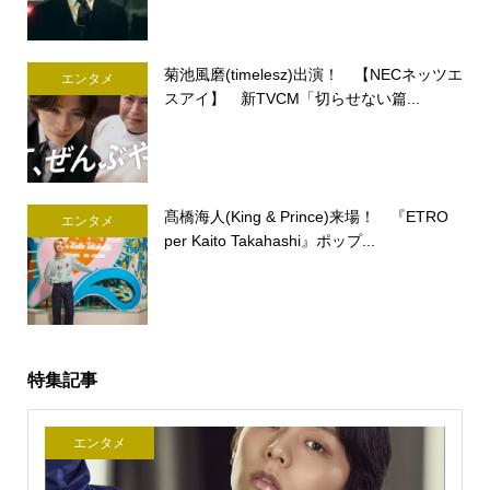
菊池風磨(timelesz)出演！ 【NECネッツエ
エンタメ
スアイ】 新TVCM「切らせない篇...
髙橋海人(King & Prince)来場！ 『ETRO
エンタメ
per Kaito Takahashi』ポップ...
特集記事
エンタメ