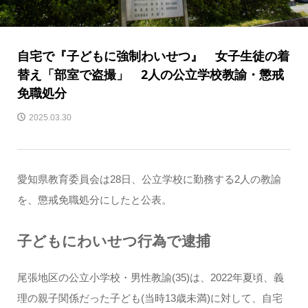
自宅で『子どもに強制わいせつ』 女子生徒の着
替え「部室で盗撮」 2人の公立学校教諭・懲戒
免職処分
2025.03.30
愛知県教育委員会は28日、公立学校に勤務する2人の教諭
を、懲戒免職処分にしたと公表。
子どもにわいせつ行為で逮捕
尾張地区の公立小学校・男性教諭(35)は、2022年夏頃、義
理の親子関係だった子ども(当時13歳未満)に対して、自宅