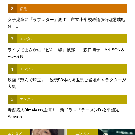
2
話題
女子児童に『ラブレター』渡す 市立小学校教諭(50代)懲戒処
分 ...
3
エンタメ
ライブでまさかの『ビキニ姿』披露！ 森口博子「ANISON＆
POPS NI...
4
エンタメ
映画『翔んで埼玉』 総勢53体の埼玉県ご当地キャラクターが
大集...
5
エンタメ
寺西拓人(timelesz)主演！ 新ドラマ『ラーメンD 松平國光
Season...
メ
エンタメ
エンタ