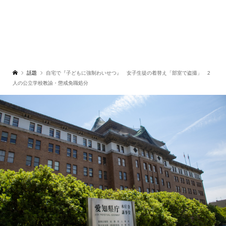
話題
自宅で『子どもに強制わいせつ』 女子生徒の着替え「部室で盗撮」 2
人の公立学校教諭・懲戒免職処分