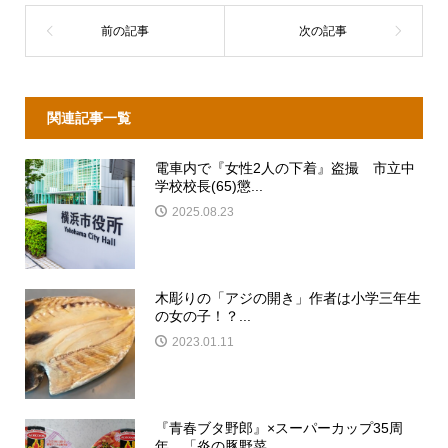
関連記事一覧
電車内で『女性2人の下着』盗撮 市立中
学校校長(65)懲...
2025.08.23
木彫りの「アジの開き」作者は小学三年生
の女の子！？...
2023.01.11
『青春ブタ野郎』×スーパーカップ35周
年 「炎の豚野菜...