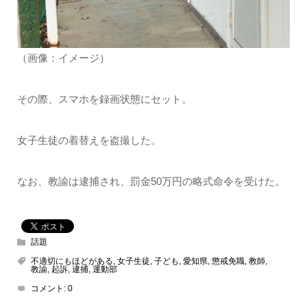
（画像：イメージ）
その際、スマホを録画状態にセット。
女子生徒の着替えを盗撮した。
なお、教諭は逮捕され、罰金50万円の略式命令を受けた。
話題
不適切にもほどがある
,
女子生徒
,
子ども
,
愛知県
,
懲戒免職
,
教師
,
教諭
,
起訴
,
逮捕
,
運動部
コメント:
0