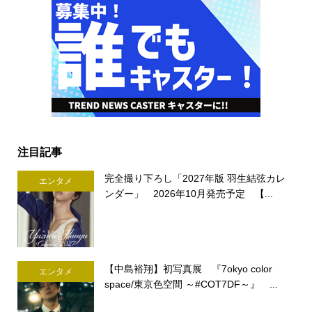
注目記事
完全撮り下ろし「2027年版 羽生結弦カレ
エンタメ
ンダー」 2026年10月発売予定 【...
【中島裕翔】初写真展 『7okyo color
エンタメ
space/東京色空間 ～#COT7DF～』 ...