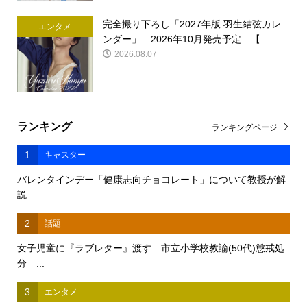
完全撮り下ろし「2027年版 羽生結弦カレ
エンタメ
ンダー」 2026年10月発売予定 【...
2026.08.07
ランキング
ランキングページ
1
キャスター
バレンタインデー「健康志向チョコレート」について教授が解
説
2
話題
女子児童に『ラブレター』渡す 市立小学校教諭(50代)懲戒処
分 ...
3
エンタメ