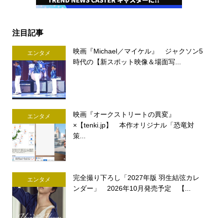
注目記事
映画『Michael／マイケル』 ジャクソン5
エンタメ
時代の【新スポット映像＆場面写...
映画『オークストリートの異変』
エンタメ
×【tenki.jp】 本作オリジナル「恐竜対
策...
完全撮り下ろし「2027年版 羽生結弦カレ
エンタメ
ンダー」 2026年10月発売予定 【...