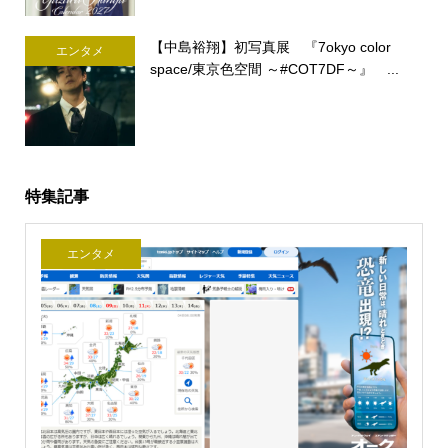
【中島裕翔】初写真展 『7okyo color
エンタメ
space/東京色空間 ～#COT7DF～』 ...
特集記事
エンタメ