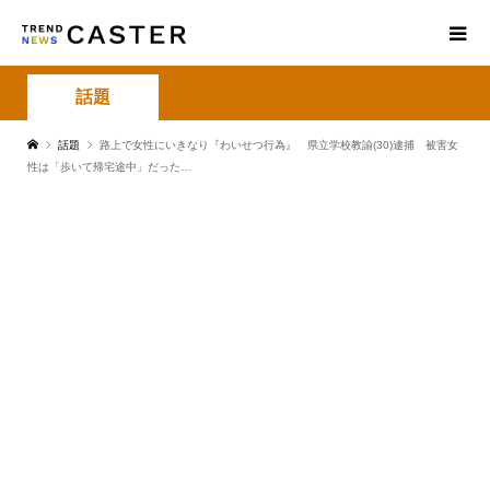
話題
話題
路上で女性にいきなり『わいせつ行為』 県立学校教諭(30)逮捕 被害女
性は「歩いて帰宅途中」だった…