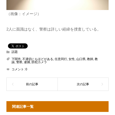
（画像：イメージ）
2人に面識はなく、警察は詳しい経緯を捜査している。
話題
下関市
,
不適切にもほどがある
,
任意同行
,
女性
,
山口県
,
教師
,
教
諭
,
警察
,
逮捕
,
防犯カメラ
コメント:
0
関連記事一覧