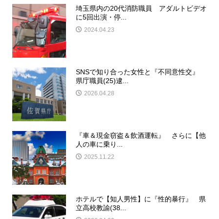
埼玉県内の20代消防職員 アダルトビデオ
に5回出演・停...
2024.04.23
SNSで知り合った女性と『不同意性交』
県庁職員(25)逮...
2026.04.28
『車＆現金窃盗＆飲酒運転』 さらに【他
人の車に乗り...
2025.11.22
ホテルで【知人男性】に『性的暴行』 県
立高校教諭(38...