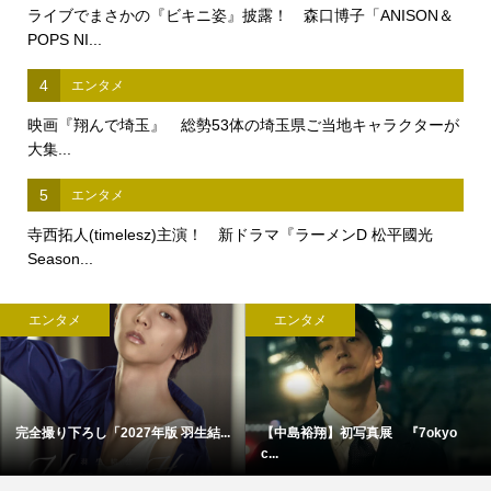
ライブでまさかの『ビキニ姿』披露！ 森口博子「ANISON＆
POPS NI...
4
エンタメ
映画『翔んで埼玉』 総勢53体の埼玉県ご当地キャラクターが
大集...
5
エンタメ
寺西拓人(timelesz)主演！ 新ドラマ『ラーメンD 松平國光
Season...
エンタメ
エンタメ
完全撮り下ろし「2027年版 羽生結...
【中島裕翔】初写真展 『7okyo
c...