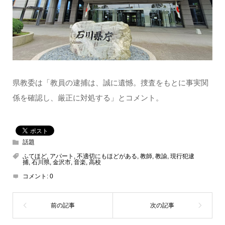
県教委は「教員の逮捕は、誠に遺憾。捜査をもとに事実関
係を確認し、厳正に対処する」とコメント。
話題
ふてほど
,
アパート
,
不適切にもほどがある
,
教師
,
教諭
,
現行犯逮
捕
,
石川県
,
金沢市
,
音楽
,
高校
コメント:
0