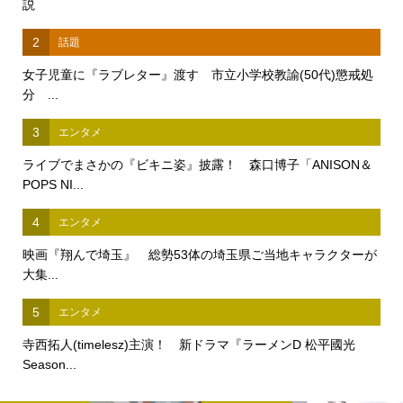
説
2
話題
女子児童に『ラブレター』渡す 市立小学校教諭(50代)懲戒処
分 ...
3
エンタメ
ライブでまさかの『ビキニ姿』披露！ 森口博子「ANISON＆
POPS NI...
4
エンタメ
映画『翔んで埼玉』 総勢53体の埼玉県ご当地キャラクターが
大集...
5
エンタメ
寺西拓人(timelesz)主演！ 新ドラマ『ラーメンD 松平國光
Season...