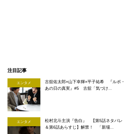
注目記事
古舘佑太郎×山下幸輝×平子祐希 『ルポ・
エンタメ
あの日の真実』#5 古舘「気づけ...
松村北斗主演『告白』 【第5話ネタバレ
エンタメ
＆第6話あらすじ】解禁！ 「新場...