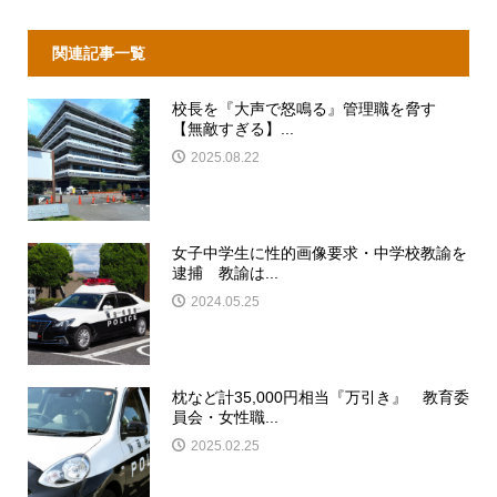
関連記事一覧
校長を『大声で怒鳴る』管理職を脅す
【無敵すぎる】...
2025.08.22
女子中学生に性的画像要求・中学校教諭を
逮捕 教諭は...
2024.05.25
枕など計35,000円相当『万引き』 教育委
員会・女性職...
2025.02.25