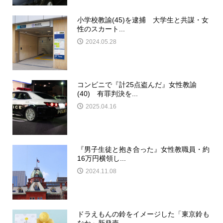
小学校教諭(45)を逮捕 大学生と共謀・女
性のスカート...
2024.05.28
コンビニで『計25点盗んだ』女性教諭
(40) 有罪判決を...
2025.04.16
『男子生徒と抱き合った』女性教職員・約
16万円横領し...
2024.11.08
ドラえもんの鈴をイメージした「東京鈴も