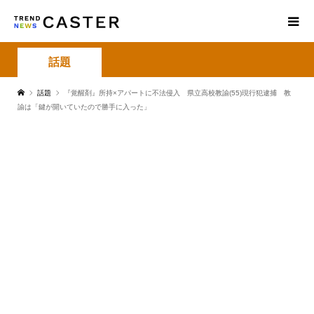
話題
話題
『覚醒剤』所持×アパートに不法侵入 県立高校教諭(55)現行犯逮捕 教
諭は「鍵が開いていたので勝手に入った」