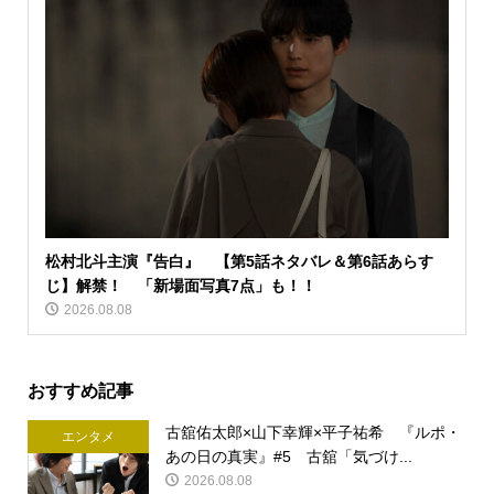
松村北斗主演『告白』 【第5話ネタバレ＆第6話あらす
じ】解禁！ 「新場面写真7点」も！！
2026.08.08
おすすめ記事
古舘佑太郎×山下幸輝×平子祐希 『ルポ・
エンタメ
あの日の真実』#5 古舘「気づけ...
2026.08.08