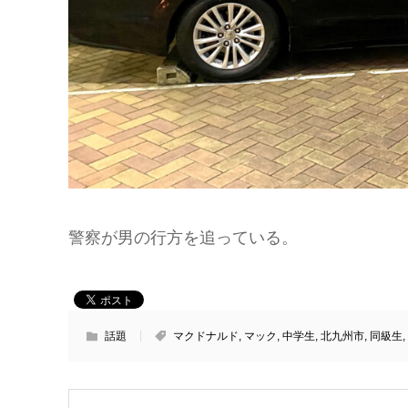
警察が男の行方を追っている。
話題
マクドナルド
,
マック
,
中学生
,
北九州市
,
同級生
,