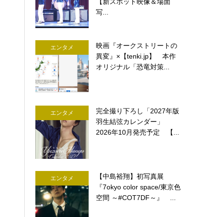
【新スポット映像＆場面
写...
映画『オークストリートの
エンタメ
異変』×【tenki.jp】 本作
オリジナル「恐竜対策...
完全撮り下ろし「2027年版
エンタメ
羽生結弦カレンダー」
2026年10月発売予定 【...
【中島裕翔】初写真展
エンタメ
『7okyo color space/東京色
空間 ～#COT7DF～』 ...