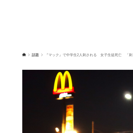
話題
『マック』で中学生2人刺される 女子生徒死亡 「刺