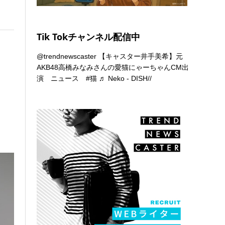
Tik Tokチャンネル配信中
@trendnewscaster
【キャスター井手美希】元
AKB48高橋みなみさんの愛猫にゃーちゃんCM出
演 ニュース
#猫
♬ Neko - DISH//