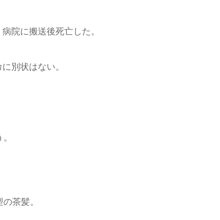
、病院に搬送後死亡した。
命に別状はない。
う。
型の茶髪。