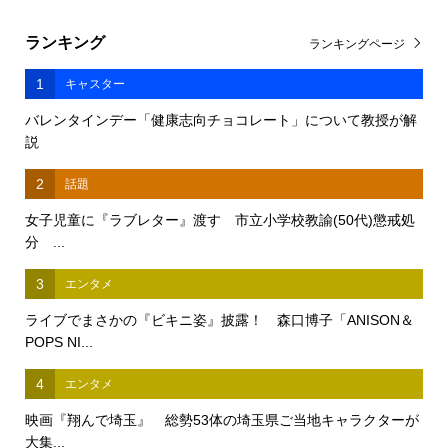
ランキング
ランキングページ
1
キャスター
バレンタインデー「健康志向チョコレート」について教授が解
説
2
話題
女子児童に『ラブレター』渡す 市立小学校教諭(50代)懲戒処
分 ...
3
エンタメ
ライブでまさかの『ビキニ姿』披露！ 森口博子「ANISON＆
POPS NI...
4
エンタメ
映画『翔んで埼玉』 総勢53体の埼玉県ご当地キャラクターが
大集...