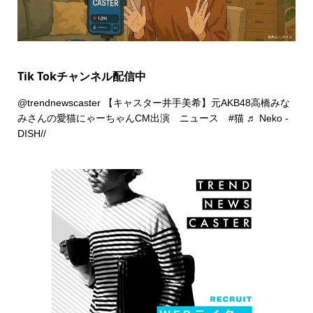
Tik Tokチャンネル配信中
@trendnewscaster
【キャスター井手美希】元AKB48高橋みな
みさんの愛猫にゃーちゃんCM出演 ニュース
#猫
♬ Neko -
DISH//