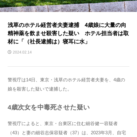
浅草のホテル経営者夫妻逮捕 4歳娘に大量の向
精神薬を飲ませ殺害した疑い ホテル担当者は取
材に「（社長逮捕は）寝耳に水」
2024.02.14
警視庁は14日、東京・浅草のホテル経営者夫妻を、4歳の
娘を殺害した疑いで逮捕した。
4歳次女を中毒死させた疑い
警視庁によると、東京・台東区に住む細谷健一容疑者
（43）と妻の細谷志保容疑者（37）は、2023年3月、自宅