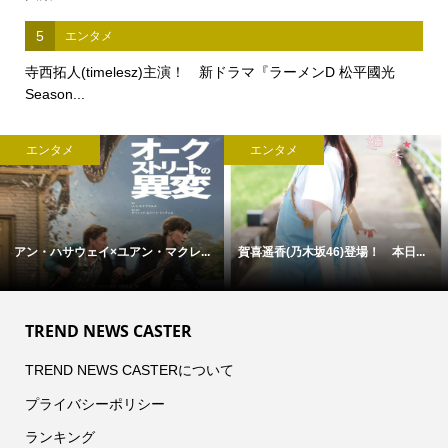
5
エンタメ
寺西拓人(timelesz)主演！ 新ドラマ『ラーメンD 松平國光
Season...
エンタメ
エンタメ
アン・ハサウェイ×ユアン・マクレ...
賀喜遥香(乃木坂46)登場！ 本日...
TREND NEWS CASTER
TREND NEWS CASTERについて
プライバシーポリシー
ランキング