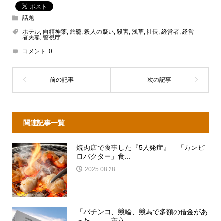
話題
ホテル
,
向精神薬
,
旅籠
,
殺人の疑い
,
殺害
,
浅草
,
社長
,
経営者
,
経営
者夫妻
,
警視庁
コメント:
0
関連記事一覧
焼肉店で食事した『5人発症』 「カンピ
ロバクター」食...
2025.08.28
「パチンコ、競輪、競馬で多額の借金があ
った…」 市立...