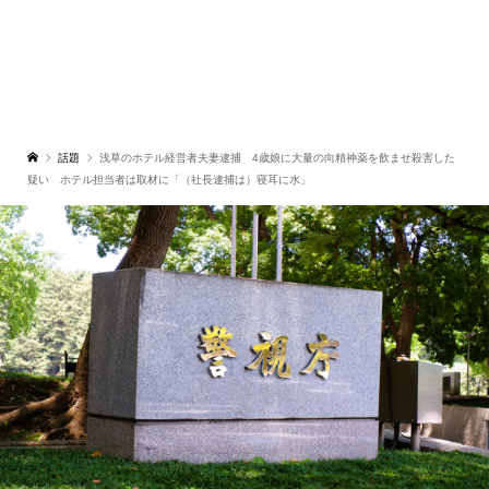
話題
浅草のホテル経営者夫妻逮捕 4歳娘に大量の向精神薬を飲ませ殺害した
疑い ホテル担当者は取材に「（社長逮捕は）寝耳に水」