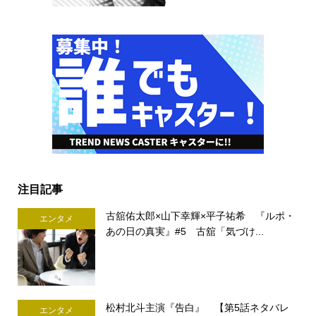
注目記事
古舘佑太郎×山下幸輝×平子祐希 『ルポ・
エンタメ
あの日の真実』#5 古舘「気づけ...
松村北斗主演『告白』 【第5話ネタバレ
エンタメ