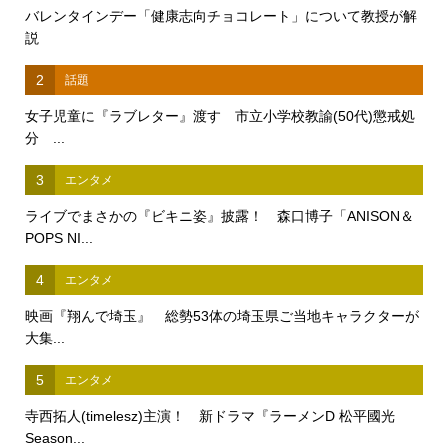
バレンタインデー「健康志向チョコレート」について教授が解
説
2
話題
女子児童に『ラブレター』渡す 市立小学校教諭(50代)懲戒処
分 ...
3
エンタメ
ライブでまさかの『ビキニ姿』披露！ 森口博子「ANISON＆
POPS NI...
4
エンタメ
映画『翔んで埼玉』 総勢53体の埼玉県ご当地キャラクターが
大集...
5
エンタメ
寺西拓人(timelesz)主演！ 新ドラマ『ラーメンD 松平國光
Season...