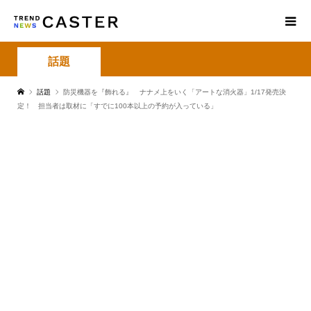
話題
話題
防災機器を『飾れる』 ナナメ上をいく「アートな消火器」1/17発売決
定！ 担当者は取材に「すでに100本以上の予約が入っている」