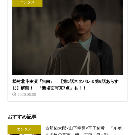
エンタメ
松村北斗主演『告白』 【第5話ネタバレ＆第6話あらす
じ】解禁！ 「新場面写真7点」も！！
2026.08.08
おすすめ記事
古舘佑太郎×山下幸輝×平子祐希 『ルポ・
エンタメ
あの日の真実』#5 古舘「気づけ...