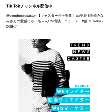
Tik Tokチャンネル配信中
@trendnewscaster
【キャスター井手美希】元AKB48高橋みな
みさんの愛猫にゃーちゃんCM出演 ニュース
#猫
♬ Neko -
DISH//