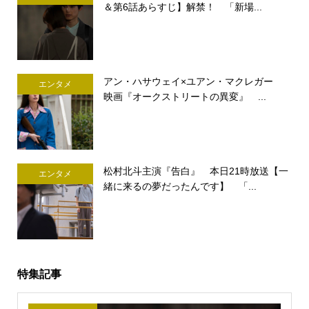
＆第6話あらすじ】解禁！ 「新場...
アン・ハサウェイ×ユアン・マクレガー
エンタメ
映画『オークストリートの異変』 ...
松村北斗主演『告白』 本日21時放送【一
エンタメ
緒に来るの夢だったんです】 「...
特集記事