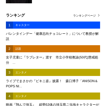
ランキング
ランキングページ
1
キャスター
バレンタインデー「健康志向チョコレート」について教授が解
説
2
話題
女子児童に『ラブレター』渡す 市立小学校教諭(50代)懲戒処
分 ...
3
エンタメ
ライブでまさかの『ビキニ姿』披露！ 森口博子「ANISON＆
POPS NI...
4
エンタメ
映画『翔んで埼玉』 総勢53体の埼玉県ご当地キャラクターが