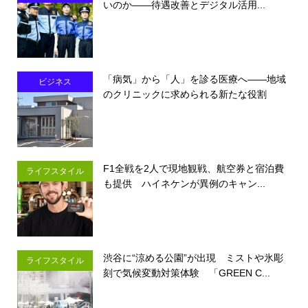
いのか――待遇改善とデジタル活用...
「病気」から「人」を診る医療へ――地域
ビジネス
のクリニックに求められる新たな役割
F1全戦を2人で現地観戦、航空券と宿泊費
ライフスタイル
も提供 ハイネケンが異例のキャン...
渋谷に“涼める公園”が出現 ミストや氷彫
ライフスタイル
刻で気候変動対策体験 「GREEN C...