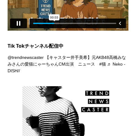
Tik Tokチャンネル配信中
@trendnewscaster
【キャスター井手美希】元AKB48高橋みな
みさんの愛猫にゃーちゃんCM出演 ニュース
#猫
♬ Neko -
DISH//