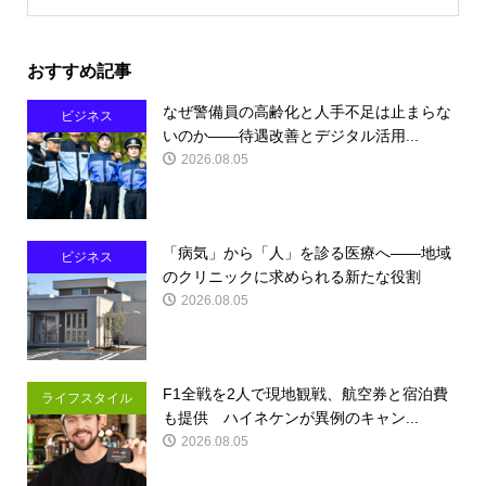
おすすめ記事
なぜ警備員の高齢化と人手不足は止まらな
ビジネス
いのか――待遇改善とデジタル活用...
2026.08.05
「病気」から「人」を診る医療へ――地域
ビジネス
のクリニックに求められる新たな役割
2026.08.05
F1全戦を2人で現地観戦、航空券と宿泊費
ライフスタイル
も提供 ハイネケンが異例のキャン...
2026.08.05