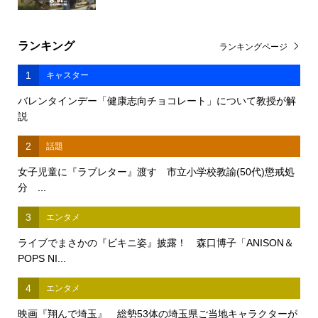
ランキング
ランキングページ
1
キャスター
バレンタインデー「健康志向チョコレート」について教授が解
説
2
話題
女子児童に『ラブレター』渡す 市立小学校教諭(50代)懲戒処
分 ...
3
エンタメ
ライブでまさかの『ビキニ姿』披露！ 森口博子「ANISON＆
POPS NI...
4
エンタメ
映画『翔んで埼玉』 総勢53体の埼玉県ご当地キャラクターが