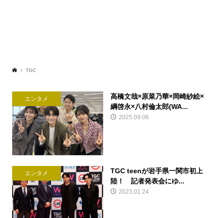
TGC
高橋文哉×原菜乃華×岡崎紗絵×
エンタメ
綱啓永×八村倫太郎(WA...
2025.09.06
TGC teenが岩手県一関市初上
エンタメ
陸！ 記者発表会にゆ...
2023.01.24