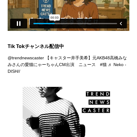
Tik Tokチャンネル配信中
@trendnewscaster
【キャスター井手美希】元AKB48高橋みな
みさんの愛猫にゃーちゃんCM出演 ニュース
#猫
♬ Neko -
DISH//