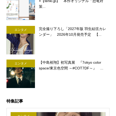
×【tenki.jp】 本作オリジナル「恐竜対
策...
完全撮り下ろし「2027年版 羽生結弦カレ
エンタメ
ンダー」 2026年10月発売予定 【...
【中島裕翔】初写真展 『7okyo color
エンタメ
space/東京色空間 ～#COT7DF～』 ...
特集記事