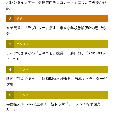
バレンタインデー「健康志向チョコレート」について教授が解
説
2
話題
女子児童に『ラブレター』渡す 市立小学校教諭(50代)懲戒処
分 ...
3
エンタメ
ライブでまさかの『ビキニ姿』披露！ 森口博子「ANISON＆
POPS NI...
4
エンタメ
映画『翔んで埼玉』 総勢53体の埼玉県ご当地キャラクターが
大集...
5
エンタメ
寺西拓人(timelesz)主演！ 新ドラマ『ラーメンD 松平國光
Season...