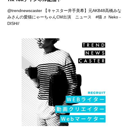
@trendnewscaster
【キャスター井手美希】元AKB48高橋みな
みさんの愛猫にゃーちゃんCM出演 ニュース
#猫
♬ Neko -
DISH//