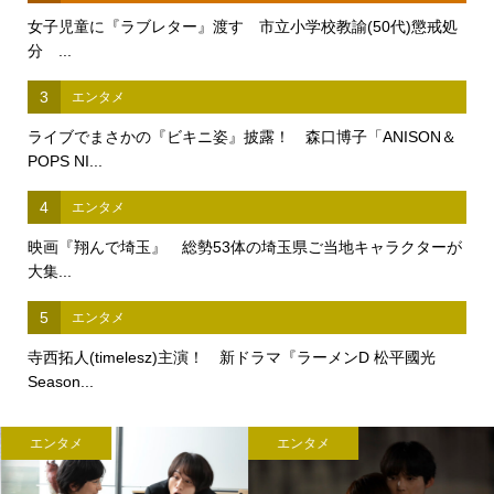
女子児童に『ラブレター』渡す 市立小学校教諭(50代)懲戒処
分 ...
3
エンタメ
ライブでまさかの『ビキニ姿』披露！ 森口博子「ANISON＆
POPS NI...
4
エンタメ
映画『翔んで埼玉』 総勢53体の埼玉県ご当地キャラクターが
大集...
5
エンタメ
寺西拓人(timelesz)主演！ 新ドラマ『ラーメンD 松平國光
Season...
エンタメ
エンタメ