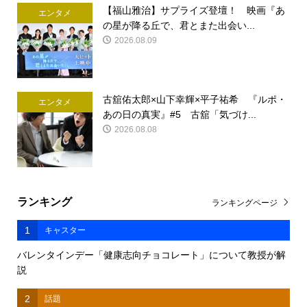
【福山雅治】サプライズ登壇！ 映画『あ
エンタメ
の星が降る丘で、君とまた出会い...
2026.08.09
古舘佑太郎×山下幸輝×平子祐希 『ルポ・
エンタメ
あの日の真実』#5 古舘「気づけ...
2026.08.08
ランキング
ランキングページ
1
キャスター
バレンタインデー「健康志向チョコレート」について教授が解
説
2
話題