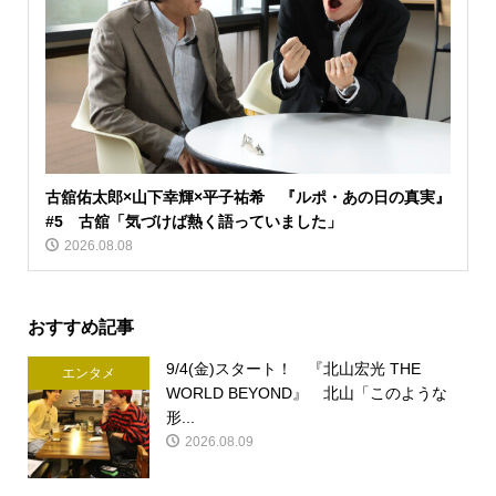
古舘佑太郎×山下幸輝×平子祐希 『ルポ・あの日の真実』
#5 古舘「気づけば熱く語っていました」
2026.08.08
おすすめ記事
9/4(金)スタート！ 『北山宏光 THE
エンタメ
WORLD BEYOND』 北山「このような
形...
2026.08.09