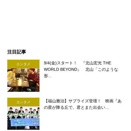
注目記事
9/4(金)スタート！ 『北山宏光 THE
エンタメ
WORLD BEYOND』 北山「このような
形...
【福山雅治】サプライズ登壇！ 映画『あ
エンタメ
の星が降る丘で、君とまた出会い...