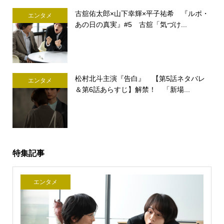
古舘佑太郎×山下幸輝×平子祐希 『ルポ・
エンタメ
あの日の真実』#5 古舘「気づけ...
松村北斗主演『告白』 【第5話ネタバレ
エンタメ
＆第6話あらすじ】解禁！ 「新場...
特集記事
エンタメ