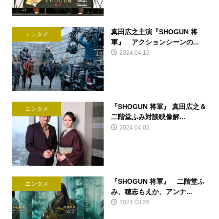
真田広之主演『SHOGUN 将
エンタメ
軍』 アクションシーンの...
2024.04.16
『SHOGUN 将軍』 真田広之＆
エンタメ
二階堂ふみ対談映像解...
2024.04.02
『SHOGUN 将軍』 二階堂ふ
エンタメ
み、穂志もえか、アンナ...
2024.03.26