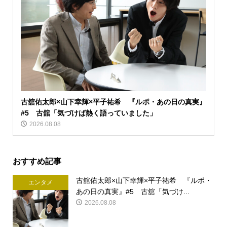
古舘佑太郎×山下幸輝×平子祐希 『ルポ・あの日の真実』
#5 古舘「気づけば熱く語っていました」
2026.08.08
おすすめ記事
古舘佑太郎×山下幸輝×平子祐希 『ルポ・
エンタメ
あの日の真実』#5 古舘「気づけ...
2026.08.08