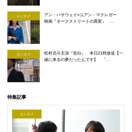
アン・ハサウェイ×ユアン・マクレガー
エンタメ
映画『オークストリートの異変』 ...
松村北斗主演『告白』 本日21時放送【一
エンタメ
緒に来るの夢だったんです】 「...
特集記事
エンタメ