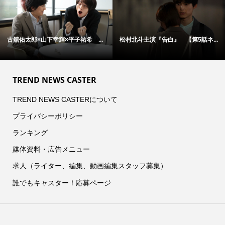
古舘佑太郎×山下幸輝×平子祐希 ...
松村北斗主演『告白』 【第5話ネ...
TREND NEWS CASTER
TREND NEWS CASTERについて
プライバシーポリシー
ランキング
媒体資料・広告メニュー
求人（ライター、編集、動画編集スタッフ募集）
誰でもキャスター！応募ページ