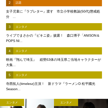
2
話題
女子児童に『ラブレター』渡す 市立小学校教諭(50代)懲戒処
分 ...
3
エンタメ
ライブでまさかの『ビキニ姿』披露！ 森口博子「ANISON＆
POPS NI...
4
エンタメ
映画『翔んで埼玉』 総勢53体の埼玉県ご当地キャラクターが
大集...
5
エンタメ
寺西拓人(timelesz)主演！ 新ドラマ『ラーメンD 松平國光
Season...
エンタメ
エンタメ