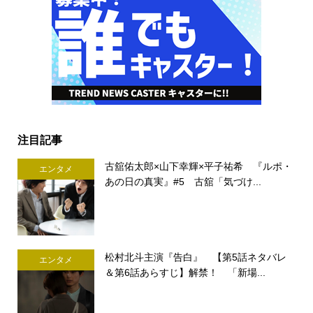
注目記事
古舘佑太郎×山下幸輝×平子祐希 『ルポ・
エンタメ
あの日の真実』#5 古舘「気づけ...
松村北斗主演『告白』 【第5話ネタバレ
エンタメ
＆第6話あらすじ】解禁！ 「新場...