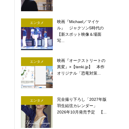
映画『Michael／マイケ
エンタメ
ル』 ジャクソン5時代の
【新スポット映像＆場面
写...
映画『オークストリートの
エンタメ
異変』×【tenki.jp】 本作
オリジナル「恐竜対策...
完全撮り下ろし「2027年版
エンタメ
羽生結弦カレンダー」
2026年10月発売予定 【...