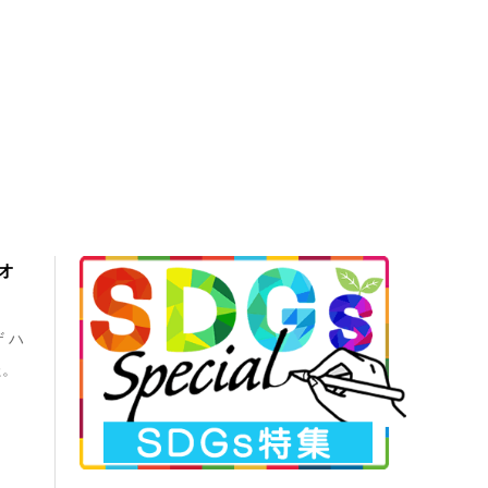
オ
 ハ
た。