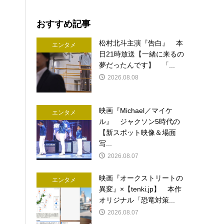
おすすめ記事
松村北斗主演『告白』 本
エンタメ
日21時放送【一緒に来るの
夢だったんです】 「...
2026.08.08
映画『Michael／マイケ
エンタメ
ル』 ジャクソン5時代の
【新スポット映像＆場面
写...
2026.08.07
映画『オークストリートの
エンタメ
異変』×【tenki.jp】 本作
オリジナル「恐竜対策...
2026.08.07