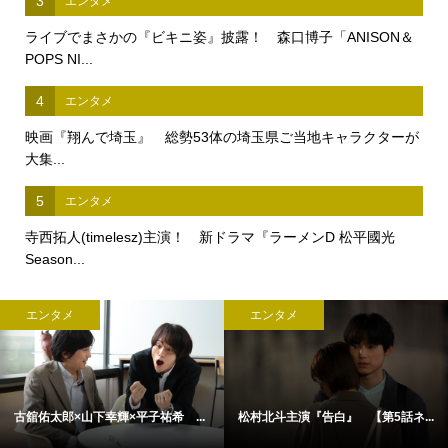
3
エンタメ
ライブでまさかの『ビキニ姿』披露！ 森口博子「ANISON＆
POPS NI...
4
エンタメ
映画『翔んで埼玉』 総勢53体の埼玉県ご当地キャラクターが
大集...
5
エンタメ
寺西拓人(timelesz)主演！ 新ドラマ『ラーメンD 松平國光
Season...
エンタメ
エンタメ
古舘佑太郎×山下幸輝×平子祐希 ...
松村北斗主演『告白』 【第5話ネ...