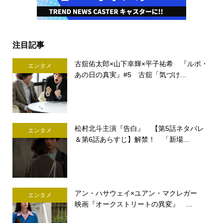
注目記事
古舘佑太郎×山下幸輝×平子祐希 『ルポ・
エンタメ
あの日の真実』#5 古舘「気づけ...
松村北斗主演『告白』 【第5話ネタバレ
エンタメ
＆第6話あらすじ】解禁！ 「新場...
アン・ハサウェイ×ユアン・マクレガー
エンタメ
映画『オークストリートの異変』 ...