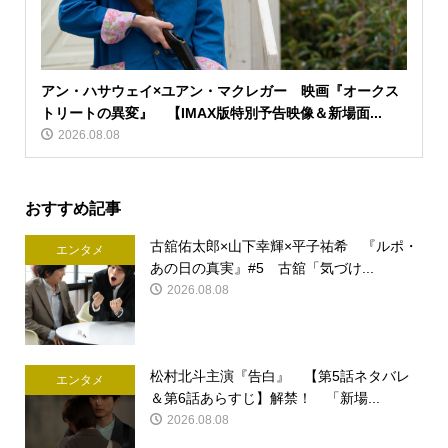
アン・ハサウェイ×ユアン・マクレガー 映画『オークス
トリートの異変』 【IMAX版特別予告映像＆新場面...
2026.08.08
おすすめ記事
古舘佑太郎×山下幸輝×平子祐希 『ルポ・
エンタメ
あの日の真実』#5 古舘「気づけ...
2026.08.08
松村北斗主演『告白』 【第5話ネタバレ
エンタメ
＆第6話あらすじ】解禁！ 「新場...
2026.08.08