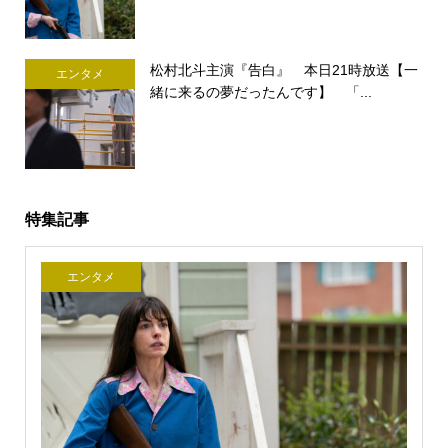
松村北斗主演『告白』 本日21時放送【一
エンタメ
緒に来るの夢だったんです】 「...
特集記事
エンタメ