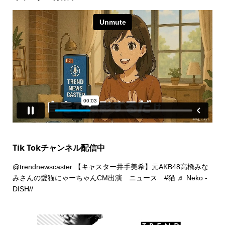
Tik Tokチャンネル配信中
@trendnewscaster
【キャスター井手美希】元AKB48高橋みな
みさんの愛猫にゃーちゃんCM出演 ニュース
#猫
♬ Neko -
DISH//