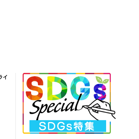
代ライ
ー