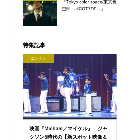
『7okyo color space/東京色
空間 ～#COT7DF～』 ...
特集記事
エンタメ
映画『Michael／マイケル』 ジャ
クソン5時代の【新スポット映像＆