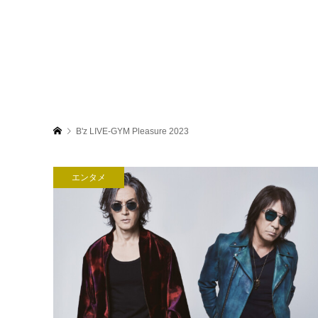
B'z LIVE-GYM Pleasure 2023
エンタメ