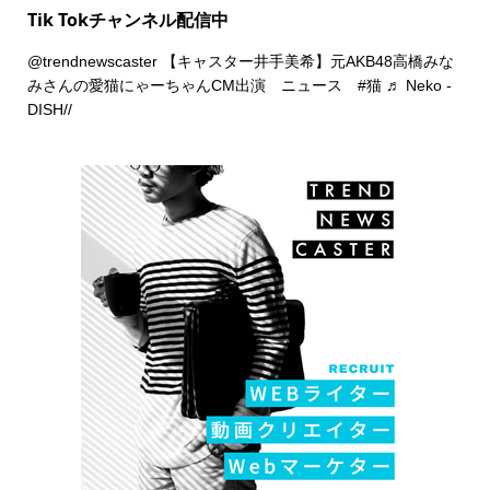
Tik Tokチャンネル配信中
@trendnewscaster
【キャスター井手美希】元AKB48高橋みな
みさんの愛猫にゃーちゃんCM出演 ニュース
#猫
♬ Neko -
DISH//