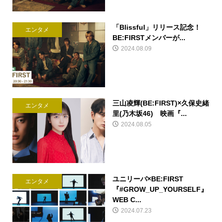
「Blissful」リリース記念！
エンタメ
BE:FIRSTメンバーが...
2024.08.09
三山凌輝(BE:FIRST)×久保史緒
エンタメ
里(乃木坂46) 映画『...
2024.08.05
ユニリーバ×BE:FIRST
エンタメ
『#GROW_UP_YOURSELF』
WEB C...
2024.07.23