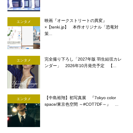
映画『オークストリートの異変』
エンタメ
×【tenki.jp】 本作オリジナル「恐竜対
策...
完全撮り下ろし「2027年版 羽生結弦カレ
エンタメ
ンダー」 2026年10月発売予定 【...
【中島裕翔】初写真展 『7okyo color
エンタメ
space/東京色空間 ～#COT7DF～』 ...