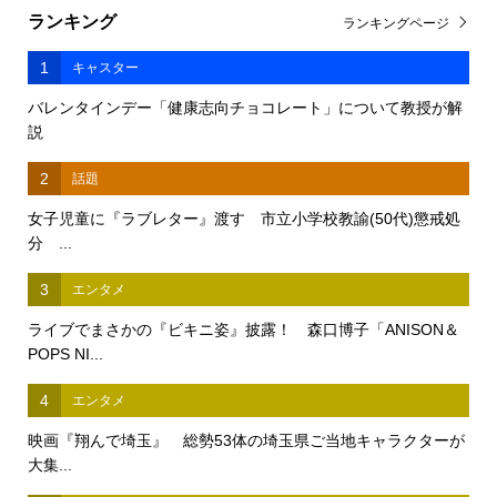
ランキング
ランキングページ
1
キャスター
バレンタインデー「健康志向チョコレート」について教授が解
説
2
話題
女子児童に『ラブレター』渡す 市立小学校教諭(50代)懲戒処
分 ...
3
エンタメ
ライブでまさかの『ビキニ姿』披露！ 森口博子「ANISON＆
POPS NI...
4
エンタメ
映画『翔んで埼玉』 総勢53体の埼玉県ご当地キャラクターが
大集...