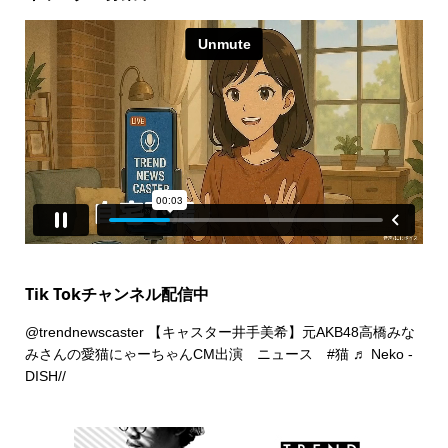
Tik Tokチャンネル配信中
@trendnewscaster
【キャスター井手美希】元AKB48高橋みな
みさんの愛猫にゃーちゃんCM出演 ニュース
#猫
♬ Neko -
DISH//