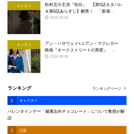
松村北斗主演『告白』 【第5話ネタバレ
エンタメ
＆第6話あらすじ】解禁！ 「新場...
2026.08.08
アン・ハサウェイ×ユアン・マクレガー
エンタメ
映画『オークストリートの異変』 ...
2026.08.08
ランキング
ランキングページ
1
キャスター
バレンタインデー「健康志向チョコレート」について教授が解
説
2
話題