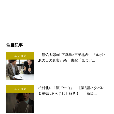
注目記事
古舘佑太郎×山下幸輝×平子祐希 『ルポ・
エンタメ
あの日の真実』#5 古舘「気づけ...
松村北斗主演『告白』 【第5話ネタバレ
エンタメ
＆第6話あらすじ】解禁！ 「新場...