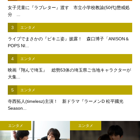
女子児童に『ラブレター』渡す 市立小学校教諭(50代)懲戒処
分 ...
3
エンタメ
ライブでまさかの『ビキニ姿』披露！ 森口博子「ANISON＆
POPS NI...
4
エンタメ
映画『翔んで埼玉』 総勢53体の埼玉県ご当地キャラクターが
大集...
5
エンタメ
寺西拓人(timelesz)主演！ 新ドラマ『ラーメンD 松平國光
Season...
エンタメ
エンタメ