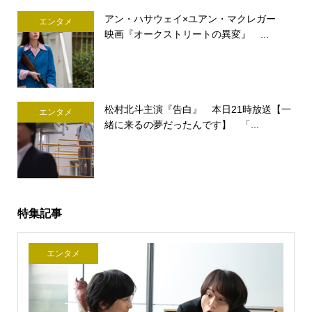
アン・ハサウェイ×ユアン・マクレガー
エンタメ
映画『オークストリートの異変』 ...
松村北斗主演『告白』 本日21時放送【一
エンタメ
緒に来るの夢だったんです】 「...
特集記事
エンタメ