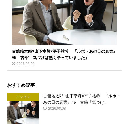
古舘佑太郎×山下幸輝×平子祐希 『ルポ・あの日の真実』
#5 古舘「気づけば熱く語っていました」
2026.08.08
おすすめ記事
古舘佑太郎×山下幸輝×平子祐希 『ルポ・
エンタメ
あの日の真実』#5 古舘「気づけ...
2026.08.08