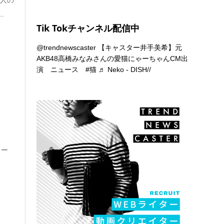
.
Tik Tokチャンネル配信中
@trendnewscaster
【キャスター井手美希】元
AKB48高橋みなみさんの愛猫にゃーちゃんCM出
演 ニュース
#猫
♬ Neko - DISH//
冬』
ィー