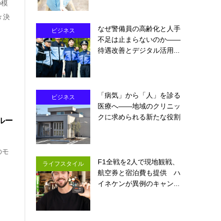
の模
々決
なぜ警備員の高齢化と人手
ビジネス
不足は止まらないのか――
待遇改善とデジタル活用...
「病気」から「人」を診る
ビジネス
医療へ――地域のクリニッ
クに求められる新たな役割
ルー
のモ
F1全戦を2人で現地観戦、
ライフスタイル
航空券と宿泊費も提供 ハ
イネケンが異例のキャン...