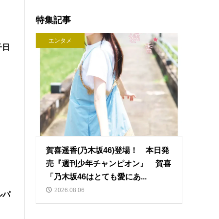
特集記事
エンタメ
子日
賀喜遥香(乃木坂46)登場！ 本日発
売『週刊少年チャンピオン』 賀喜
「乃木坂46はとても愛にあ...
2026.08.06
ルパ