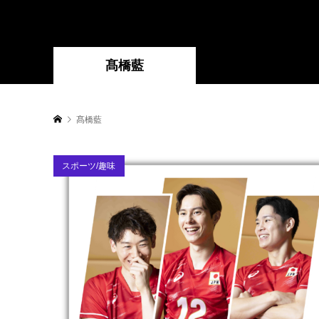
髙橋藍
髙橋藍
スポーツ/趣味