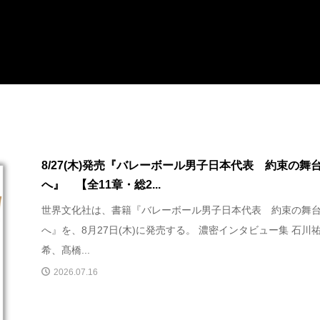
8/27(木)発売『バレーボール男子日本代表 約束の舞
へ』 【全11章・総2...
世界文化社は、書籍『バレーボール男子日本代表 約束の舞
へ』を、8月27日(木)に発売する。 濃密インタビュー集 石川
希、髙橋...
2026.07.16