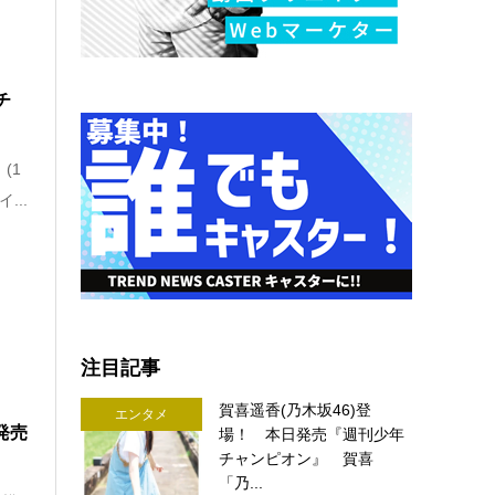
ッチ
(1
...
注目記事
賀喜遥香(乃木坂46)登
エンタメ
発売
場！ 本日発売『週刊少年
チャンピオン』 賀喜
「乃...