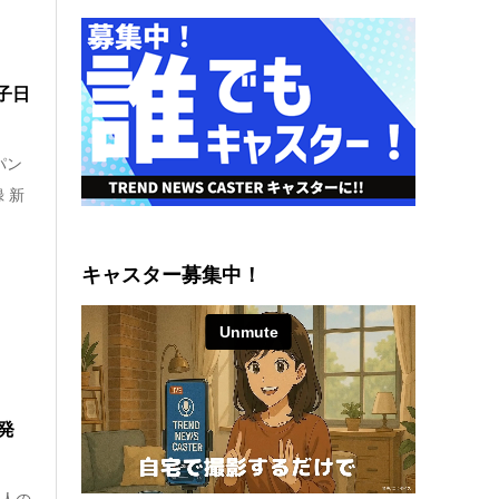
子日
パン
 新
キャスター募集中！
)発
5人の