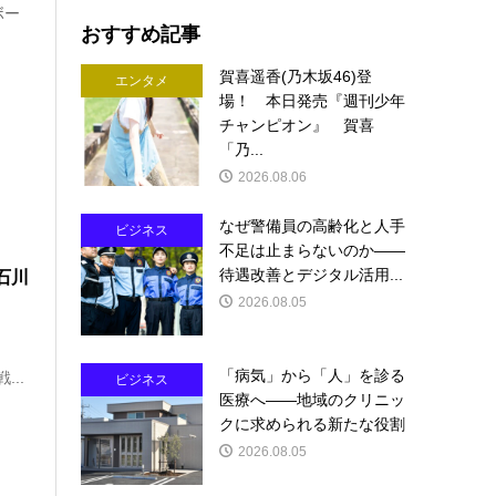
ボー
おすすめ記事
賀喜遥香(乃木坂46)登
エンタメ
場！ 本日発売『週刊少年
チャンピオン』 賀喜
「乃...
2026.08.06
なぜ警備員の高齢化と人手
ビジネス
不足は止まらないのか――
待遇改善とデジタル活用...
石川
2026.08.05
「病気」から「人」を診る
..
ビジネス
医療へ――地域のクリニッ
クに求められる新たな役割
2026.08.05