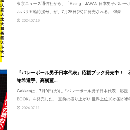
東京ニュース通信社から、「Rising！JAPAN 日本男子バレー
ルパリ五輪応援号」が、7月25日(木)に発売される。 強豪...
2024.07.19
『バレーボール男子日本代表』応援ブック発売中！ 
祐希選手、髙橋藍...
Gakkenは、7月9日(火)に『バレーボール男子日本代表 応援
BOOK』を発売した。 空前の盛り上がり 世界上位16か国が参戦.
2024.07.11