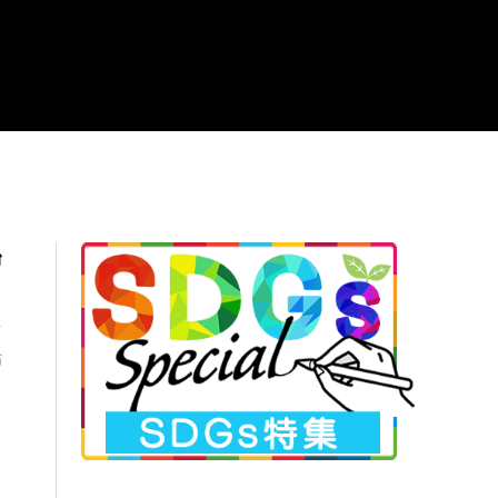
台
台
祐