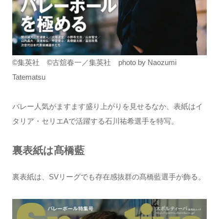
©集英社 ©古舘春一／集英社 photo by Naozumi
Tatematsu
バレー人気がますます盛り上がりを見せるなか、表紙はイ
タリア・セリエAで活躍する石川祐希選手を特写。
裏表紙は髙橋藍
裏表紙は、SVリーグでも存在感抜群の髙橋藍選手が飾る。