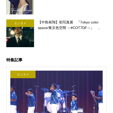
【中島裕翔】初写真展 『7okyo color
エンタメ
space/東京色空間 ～#COT7DF～』 ...
特集記事
エンタメ