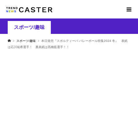
スポーツ/趣味
スポーツ/趣味
本日発売『スポルティーバ バレーボール特集2024 冬』 表紙
は石川祐希選手！ 裏表紙は髙橋藍選手！！