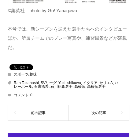
©集英社 photo by Go! Yanagawa
本号では、新シーズンを迎えた選手たちへのインタビュー
ほか、所属チームでのプレー写真や、練習風景などが満載
だ。
スポーツ/趣味
Ran Takahashi
,
SVリーグ
,
Yuki Ishikawa
,
イタリア
,
セリエA
,
バ
レーボール
,
石川祐希
,
石川祐希選手
,
髙橋藍
,
髙橋藍選手
コメント:
0