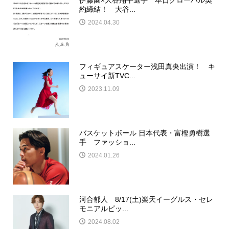
伊藤園×大谷翔平選手 本日グローバル契
約締結！ 大谷...
2024.04.30
フィギュアスケーター浅田真央出演！ キ
ューサイ新TVC...
2023.11.09
バスケットボール 日本代表・富樫勇樹選
手 ファッショ...
2024.01.26
河合郁人 8/17(土)楽天イーグルス・セレ
モニアルピッ...
2024.08.02