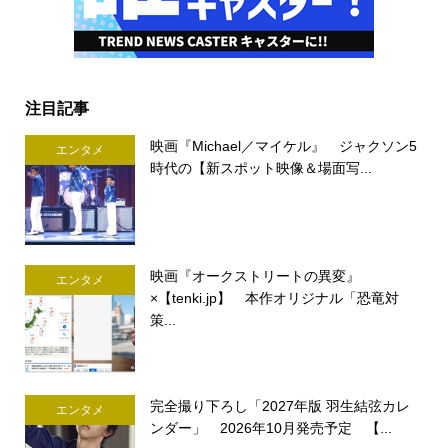
注目記事
映画『Michael／マイケル』 ジャクソン5
エンタメ
時代の【新スポット映像＆場面写...
映画『オークストリートの異変』
エンタメ
×【tenki.jp】 本作オリジナル「恐竜対
策...
完全撮り下ろし「2027年版 羽生結弦カレ
エンタメ
ンダー」 2026年10月発売予定 【...