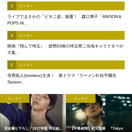
3
エンタメ
ライブでまさかの『ビキニ姿』披露！ 森口博子「ANISON＆
POPS NI...
4
エンタメ
映画『翔んで埼玉』 総勢53体の埼玉県ご当地キャラクターが
大集...
5
エンタメ
寺西拓人(timelesz)主演！ 新ドラマ『ラーメンD 松平國光
Season...
エンタメ
エンタメ
完全撮り下ろし「2027年版 羽生結...
【中島裕翔】初写真展 『7okyo