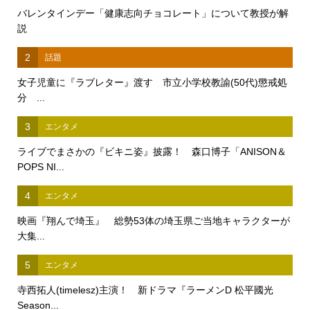
バレンタインデー「健康志向チョコレート」について教授が解
説
2
話題
女子児童に『ラブレター』渡す 市立小学校教諭(50代)懲戒処
分 ...
3
エンタメ
ライブでまさかの『ビキニ姿』披露！ 森口博子「ANISON＆
POPS NI...
4
エンタメ
映画『翔んで埼玉』 総勢53体の埼玉県ご当地キャラクターが
大集...
5
エンタメ
寺西拓人(timelesz)主演！ 新ドラマ『ラーメンD 松平國光
Season...