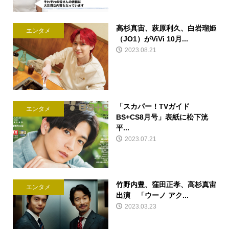
高杉真宙、萩原利久、白岩瑠姫
エンタメ
（JO1）がViVi 10月...
2023.08.21
「スカパー！TVガイド
エンタメ
BS+CS8月号」表紙に松下洸
平...
2023.07.21
竹野内豊、窪田正孝、高杉真宙
エンタメ
出演 「ウーノ アク...
2023.03.23