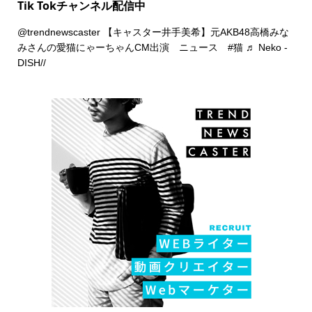
Tik Tokチャンネル配信中
@trendnewscaster
【キャスター井手美希】元AKB48高橋みな
みさんの愛猫にゃーちゃんCM出演 ニュース
#猫
♬ Neko -
DISH//