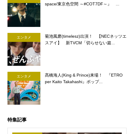
space/東京色空間 ～#COT7DF～』 ...
菊池風磨(timelesz)出演！ 【NECネッツエ
エンタメ
スアイ】 新TVCM「切らせない篇...
髙橋海人(King & Prince)来場！ 『ETRO
エンタメ
per Kaito Takahashi』ポップ...
特集記事