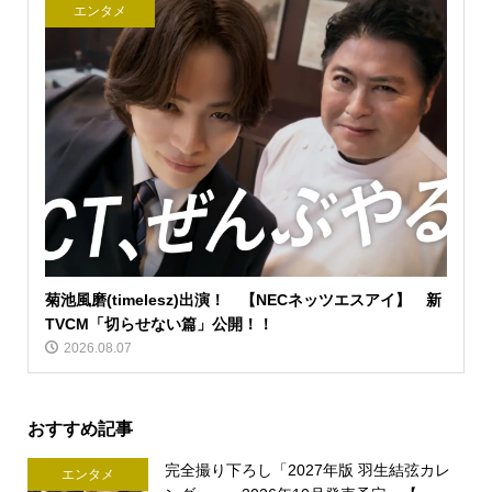
エンタメ
菊池風磨(timelesz)出演！ 【NECネッツエスアイ】 新
TVCM「切らせない篇」公開！！
2026.08.07
おすすめ記事
完全撮り下ろし「2027年版 羽生結弦カレ
エンタメ