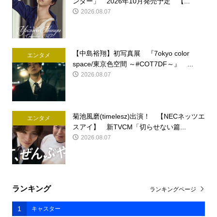
ンダー」 2026年10月発売予定 【...
2026.08.07
【中島裕翔】初写真展 『7okyo color
エンタメ
space/東京色空間 ～#COT7DF～』 ...
2026.08.07
菊池風磨(timelesz)出演！ 【NECネッツエ
エンタメ
スアイ】 新TVCM「切らせない篇...
2026.08.07
ランキング
ランキングページ
1
キャスター