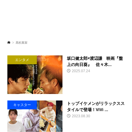
高杉真宙
坂口健太郎×渡辺謙 映画『盤
エンタメ
上の向日葵』 佐々木...
2025.07.24
トップイケメンがリラックスス
キャスター
タイルで登場！ViVi ...
2023.08.30