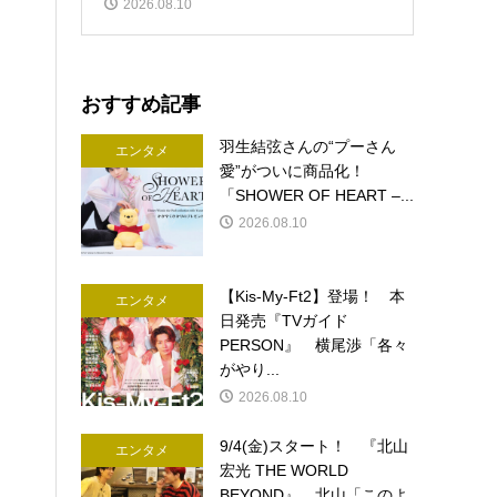
2026.08.10
おすすめ記事
羽生結弦さんの“プーさん
エンタメ
愛”がついに商品化！
「SHOWER OF HEART –...
2026.08.10
【Kis-My-Ft2】登場！ 本
エンタメ
日発売『TVガイド
PERSON』 横尾渉「各々
がやり...
2026.08.10
9/4(金)スタート！ 『北山
エンタメ
宏光 THE WORLD
BEYOND』 北山「このよ