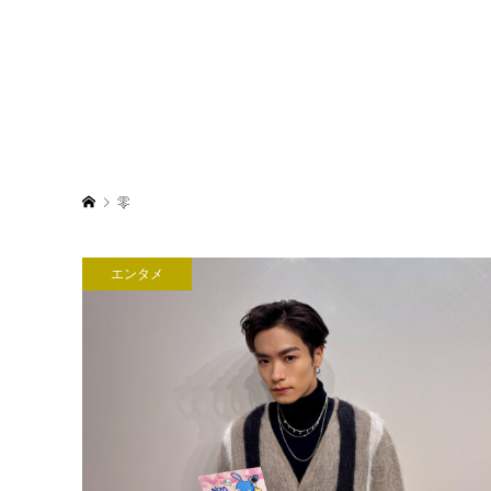
零
エンタメ