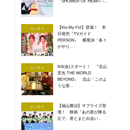
「SHOWER OF HEART –...
【Kis-My-Ft2】登場！ 本
エンタメ
日発売『TVガイド
PERSON』 横尾渉「各々
がやり...
9/4(金)スタート！ 『北山
エンタメ
宏光 THE WORLD
BEYOND』 北山「このよ
うな形...
【福山雅治】サプライズ登
エンタメ
壇！ 映画『あの星が降る
丘で、君とまた出会い...