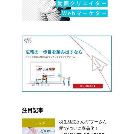
注目記事
羽生結弦さんの“プーさん
エンタメ
愛”がついに商品化！