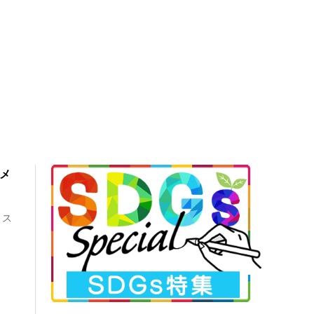
間メ
リス