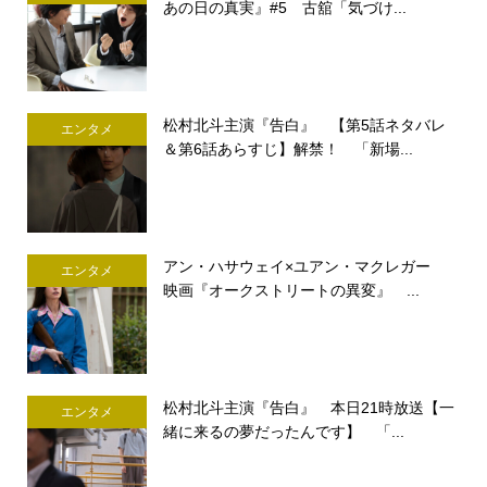
あの日の真実』#5 古舘「気づけ...
松村北斗主演『告白』 【第5話ネタバレ
エンタメ
＆第6話あらすじ】解禁！ 「新場...
アン・ハサウェイ×ユアン・マクレガー
エンタメ
映画『オークストリートの異変』 ...
松村北斗主演『告白』 本日21時放送【一
エンタメ
緒に来るの夢だったんです】 「...