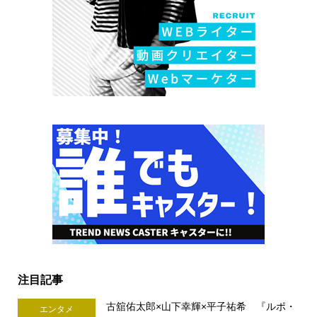
注目記事
古舘佑太郎×山下幸輝×平子祐希 『ルポ・
エンタメ