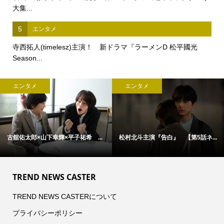
大集...
5
エンタメ
寺西拓人(timelesz)主演！ 新ドラマ『ラーメンD 松平國光
Season...
エンタメ
エンタメ
古舘佑太郎×山下幸輝×平子祐希 ...
松村北斗主演『告白』 【第5話ネ...
TREND NEWS CASTER
TREND NEWS CASTERについて
プライバシーポリシー