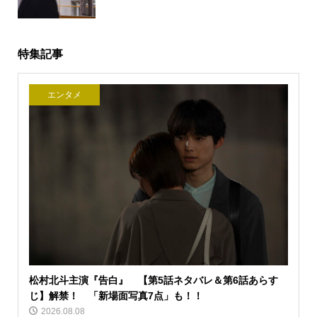
特集記事
エンタメ
松村北斗主演『告白』 【第5話ネタバレ＆第6話あらす
じ】解禁！ 「新場面写真7点」も！！
2026.08.08