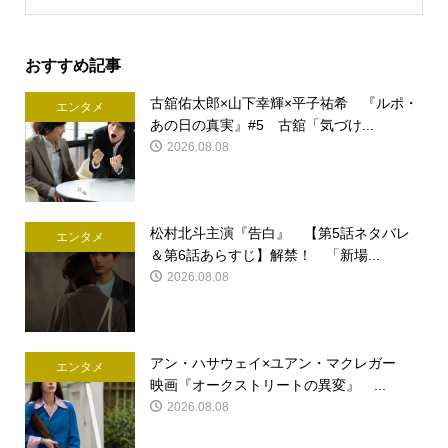
おすすめ記事
古舘佑太郎×山下幸輝×平子祐希 『ルポ・
エンタメ
あの日の真実』#5 古舘「気づけ...
2026.08.08
松村北斗主演『告白』 【第5話ネタバレ
エンタメ
＆第6話あらすじ】解禁！ 「新場...
2026.08.08
アン・ハサウェイ×ユアン・マクレガー
エンタメ
映画『オークストリートの異変』 ...
2026.08.08