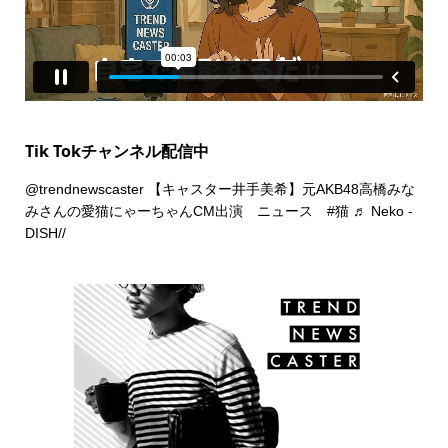
Tik Tokチャンネル配信中
@trendnewscaster
【キャスター井手美希】元AKB48高橋みな
みさんの愛猫にゃーちゃんCM出演 ニュース
#猫
♬ Neko -
DISH//