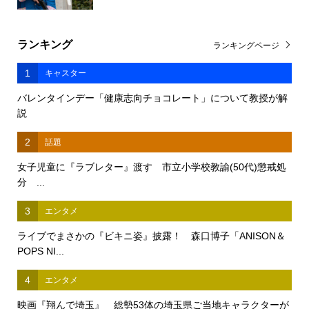
ランキング
ランキングページ
1
キャスター
バレンタインデー「健康志向チョコレート」について教授が解
説
2
話題
女子児童に『ラブレター』渡す 市立小学校教諭(50代)懲戒処
分 ...
3
エンタメ
ライブでまさかの『ビキニ姿』披露！ 森口博子「ANISON＆
POPS NI...
4
エンタメ
映画『翔んで埼玉』 総勢53体の埼玉県ご当地キャラクターが