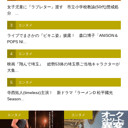
女子児童に『ラブレター』渡す 市立小学校教諭(50代)懲戒処
分 ...
3
エンタメ
ライブでまさかの『ビキニ姿』披露！ 森口博子「ANISON＆
POPS NI...
4
エンタメ
映画『翔んで埼玉』 総勢53体の埼玉県ご当地キャラクターが
大集...
5
エンタメ
寺西拓人(timelesz)主演！ 新ドラマ『ラーメンD 松平國光
Season...
エンタメ
エンタメ