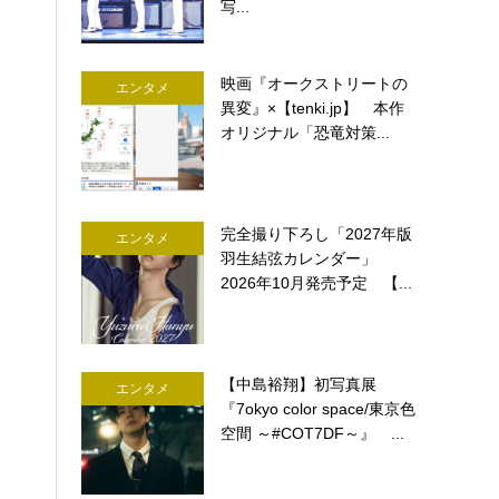
写...
映画『オークストリートの
エンタメ
異変』×【tenki.jp】 本作
オリジナル「恐竜対策...
完全撮り下ろし「2027年版
エンタメ
羽生結弦カレンダー」
2026年10月発売予定 【...
【中島裕翔】初写真展
エンタメ
『7okyo color space/東京色
空間 ～#COT7DF～』 ...