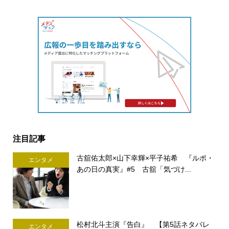
注目記事
古舘佑太郎×山下幸輝×平子祐希 『ルポ・
エンタメ
あの日の真実』#5 古舘「気づけ...
松村北斗主演『告白』 【第5話ネタバレ
エンタメ