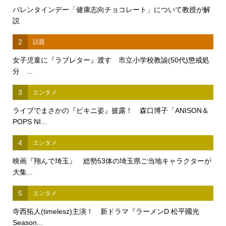
バレンタインデー「健康志向チョコレート」について教授が解
説
2
話題
女子児童に『ラブレター』渡す 市立小学校教諭(50代)懲戒処
分 ...
3
エンタメ
ライブでまさかの『ビキニ姿』披露！ 森口博子「ANISON＆
POPS NI...
4
エンタメ
映画『翔んで埼玉』 総勢53体の埼玉県ご当地キャラクターが
大集...
5
エンタメ
寺西拓人(timelesz)主演！ 新ドラマ『ラーメンD 松平國光
Season...