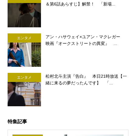
＆第6話あらすじ】解禁！ 「新場...
アン・ハサウェイ×ユアン・マクレガー
エンタメ
映画『オークストリートの異変』 ...
松村北斗主演『告白』 本日21時放送【一
エンタメ
緒に来るの夢だったんです】 「...
特集記事