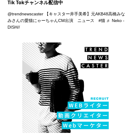
Tik Tokチャンネル配信中
@trendnewscaster
【キャスター井手美希】元AKB48高橋みな
みさんの愛猫にゃーちゃんCM出演 ニュース
#猫
♬ Neko -
DISH//