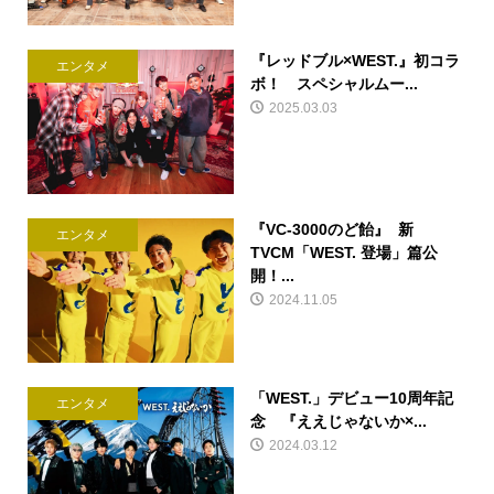
『レッドブル×WEST.』初コラ
エンタメ
ボ！ スペシャルムー...
2025.03.03
『VC-3000のど飴』 新
エンタメ
TVCM「WEST. 登場」篇公
開！...
2024.11.05
「WEST.」デビュー10周年記
エンタメ
念 『ええじゃないか×...
2024.03.12