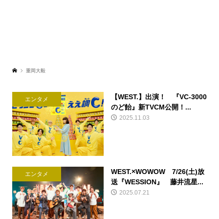
重岡大毅
【WEST.】出演！ 『VC-3000
エンタメ
のど飴』新TVCM公開！...
2025.11.03
WEST.×WOWOW 7/26(土)放
エンタメ
送『WESSION』 藤井流星...
2025.07.21