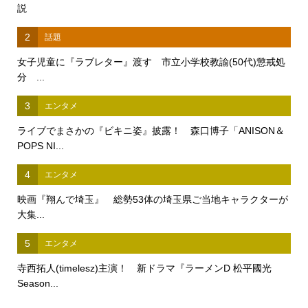
説
2
話題
女子児童に『ラブレター』渡す 市立小学校教諭(50代)懲戒処
分 ...
3
エンタメ
ライブでまさかの『ビキニ姿』披露！ 森口博子「ANISON＆
POPS NI...
4
エンタメ
映画『翔んで埼玉』 総勢53体の埼玉県ご当地キャラクターが
大集...
5
エンタメ
寺西拓人(timelesz)主演！ 新ドラマ『ラーメンD 松平國光
Season...