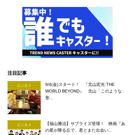
注目記事
9/4(金)スタート！ 『北山宏光 THE
エンタメ
WORLD BEYOND』 北山「このような
形...
【福山雅治】サプライズ登壇！ 映画『あ
エンタメ
の星が降る丘で、君とまた出会い...