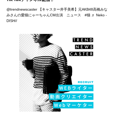
@trendnewscaster
【キャスター井手美希】元AKB48高橋みな
みさんの愛猫にゃーちゃんCM出演 ニュース
#猫
♬ Neko -
DISH//