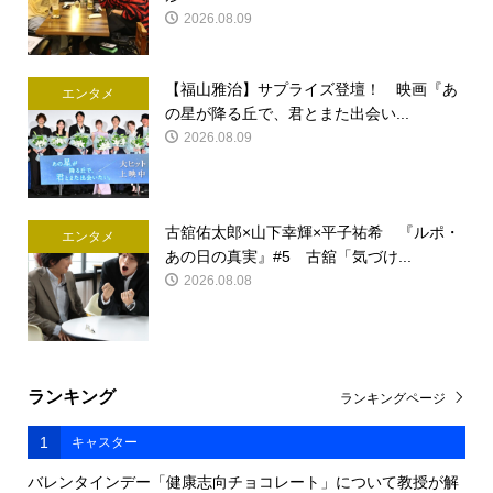
2026.08.09
【福山雅治】サプライズ登壇！ 映画『あ
エンタメ
の星が降る丘で、君とまた出会い...
2026.08.09
古舘佑太郎×山下幸輝×平子祐希 『ルポ・
エンタメ
あの日の真実』#5 古舘「気づけ...
2026.08.08
ランキング
ランキングページ
1
キャスター
バレンタインデー「健康志向チョコレート」について教授が解