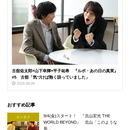
古舘佑太郎×山下幸輝×平子祐希 『ルポ・あの日の真実』
#5 古舘「気づけば熱く語っていました」
2026.08.08
おすすめ記事
9/4(金)スタート！ 『北山宏光 THE
エンタメ
WORLD BEYOND』 北山「このような
形...