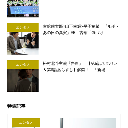
古舘佑太郎×山下幸輝×平子祐希 『ルポ・
エンタメ
あの日の真実』#5 古舘「気づけ...
松村北斗主演『告白』 【第5話ネタバレ
エンタメ
＆第6話あらすじ】解禁！ 「新場...
特集記事
エンタメ