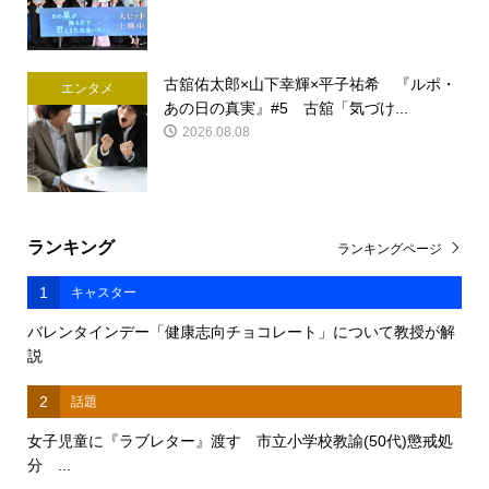
古舘佑太郎×山下幸輝×平子祐希 『ルポ・
エンタメ
あの日の真実』#5 古舘「気づけ...
2026.08.08
ランキング
ランキングページ
1
キャスター
バレンタインデー「健康志向チョコレート」について教授が解
説
2
話題
女子児童に『ラブレター』渡す 市立小学校教諭(50代)懲戒処
分 ...