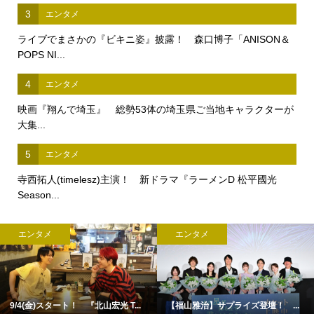
3
エンタメ
ライブでまさかの『ビキニ姿』披露！ 森口博子「ANISON＆
POPS NI...
4
エンタメ
映画『翔んで埼玉』 総勢53体の埼玉県ご当地キャラクターが
大集...
5
エンタメ
寺西拓人(timelesz)主演！ 新ドラマ『ラーメンD 松平國光
Season...
エンタメ
エンタメ
9/4(金)スタート！ 『北山宏光 T...
【福山雅治】サプライズ登壇！ ...