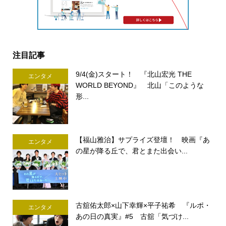
注目記事
9/4(金)スタート！ 『北山宏光 THE
エンタメ
WORLD BEYOND』 北山「このような
形...
【福山雅治】サプライズ登壇！ 映画『あ
エンタメ
の星が降る丘で、君とまた出会い...
古舘佑太郎×山下幸輝×平子祐希 『ルポ・
エンタメ
あの日の真実』#5 古舘「気づけ...