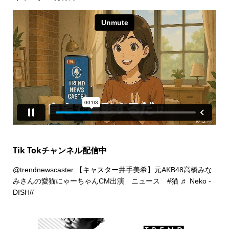
Tik Tokチャンネル配信中
@trendnewscaster
【キャスター井手美希】元AKB48高橋みな
みさんの愛猫にゃーちゃんCM出演 ニュース
#猫
♬ Neko -
DISH//