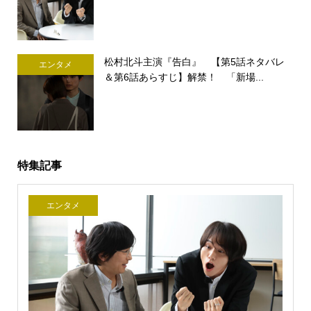
松村北斗主演『告白』 【第5話ネタバレ
エンタメ
＆第6話あらすじ】解禁！ 「新場...
特集記事
エンタメ