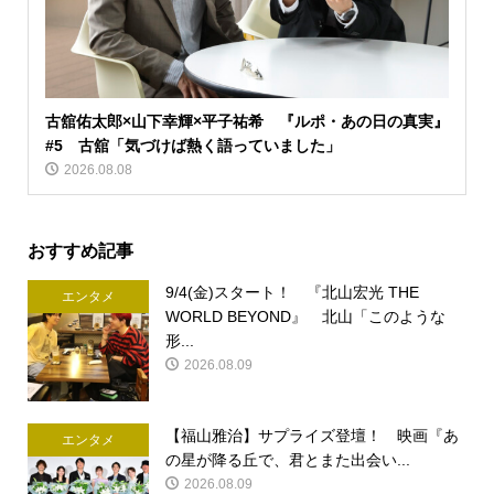
古舘佑太郎×山下幸輝×平子祐希 『ルポ・あの日の真実』
#5 古舘「気づけば熱く語っていました」
2026.08.08
おすすめ記事
9/4(金)スタート！ 『北山宏光 THE
エンタメ
WORLD BEYOND』 北山「このような
形...
2026.08.09
【福山雅治】サプライズ登壇！ 映画『あ
エンタメ
の星が降る丘で、君とまた出会い...
2026.08.09