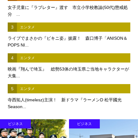
女子児童に『ラブレター』渡す 市立小学校教諭(50代)懲戒処
分 ...
3
エンタメ
ライブでまさかの『ビキニ姿』披露！ 森口博子「ANISON＆
POPS NI...
4
エンタメ
映画『翔んで埼玉』 総勢53体の埼玉県ご当地キャラクターが
大集...
5
エンタメ
寺西拓人(timelesz)主演！ 新ドラマ『ラーメンD 松平國光
Season...
ビジネス
ビジネス