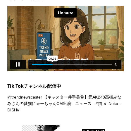
Tik Tokチャンネル配信中
@trendnewscaster
【キャスター井手美希】元AKB48高橋みな
みさんの愛猫にゃーちゃんCM出演 ニュース
#猫
♬ Neko -
DISH//