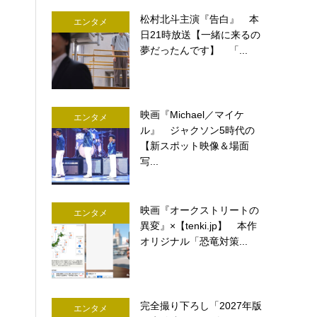
松村北斗主演『告白』 本
エンタメ
日21時放送【一緒に来るの
夢だったんです】 「...
映画『Michael／マイケ
エンタメ
ル』 ジャクソン5時代の
【新スポット映像＆場面
写...
映画『オークストリートの
エンタメ
異変』×【tenki.jp】 本作
オリジナル「恐竜対策...
完全撮り下ろし「2027年版
エンタメ