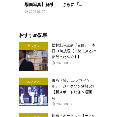
場面写真】解禁！ さらに「...
2026.08.07
おすすめ記事
松村北斗主演『告白』 本
エンタメ
日21時放送【一緒に来るの
夢だったんです】 「...
2026.08.08
映画『Michael／マイケ
エンタメ
ル』 ジャクソン5時代の
【新スポット映像＆場面
写...
2026.08.07
映画『オークストリートの
エンタメ