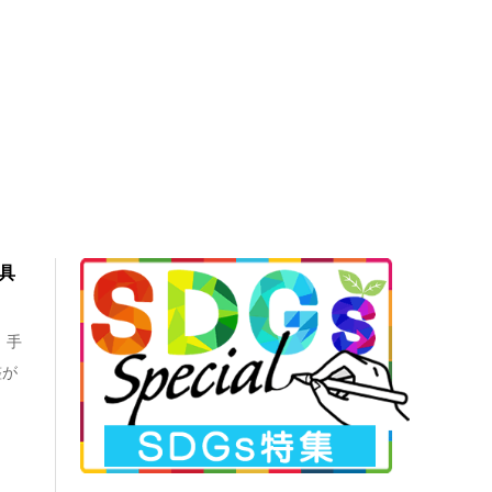
具
、手
整が