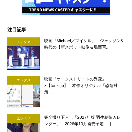
注目記事
映画『Michael／マイケル』 ジャクソン5
エンタメ
時代の【新スポット映像＆場面写...
映画『オークストリートの異変』
エンタメ
×【tenki.jp】 本作オリジナル「恐竜対
策...
完全撮り下ろし「2027年版 羽生結弦カレ
エンタメ
ンダー」 2026年10月発売予定 【...