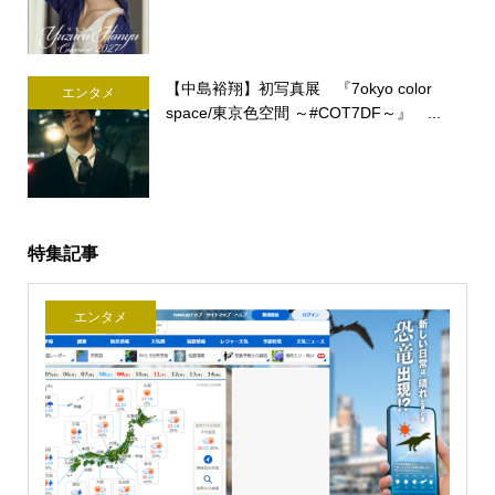
【中島裕翔】初写真展 『7okyo color
エンタメ
space/東京色空間 ～#COT7DF～』 ...
特集記事
エンタメ