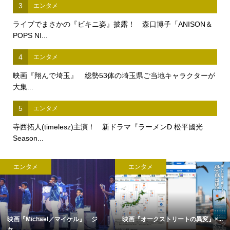
3
エンタメ
ライブでまさかの『ビキニ姿』披露！ 森口博子「ANISON＆
POPS NI...
4
エンタメ
映画『翔んで埼玉』 総勢53体の埼玉県ご当地キャラクターが
大集...
5
エンタメ
寺西拓人(timelesz)主演！ 新ドラマ『ラーメンD 松平國光
Season...
エンタメ
エンタメ
映画『Michael／マイケル』 ジ
映画『オークストリートの異変』×...
ャ...