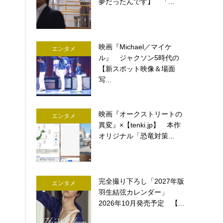
夢だったんです】 「...
映画『Michael／マイケ
エンタメ
ル』 ジャクソン5時代の
【新スポット映像＆場面
写...
映画『オークストリートの
エンタメ
異変』×【tenki.jp】 本作
オリジナル「恐竜対策...
完全撮り下ろし「2027年版
エンタメ
羽生結弦カレンダー」
2026年10月発売予定 【...