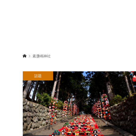
素盞鳴神社
話題