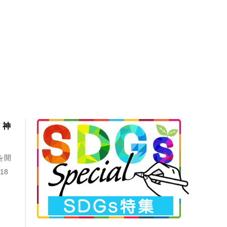
）神
を開
18