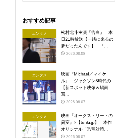
おすすめ記事
松村北斗主演『告白』 本
エンタメ
日21時放送【一緒に来るの
夢だったんです】 「...
2026.08.08
映画『Michael／マイケ
エンタメ
ル』 ジャクソン5時代の
【新スポット映像＆場面
写...
2026.08.07
映画『オークストリートの
エンタメ
異変』×【tenki.jp】 本作
オリジナル「恐竜対策...
2026.08.07