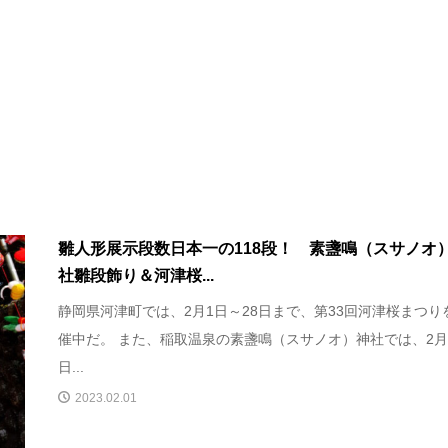
雛人形展示段数日本一の118段！ 素盞鳴（スサノオ
社雛段飾り＆河津桜...
静岡県河津町では、2月1日～28日まで、第33回河津桜まつり
催中だ。 また、稲取温泉の素盞鳴（スサノオ）神社では、2月
日...
2023.02.01