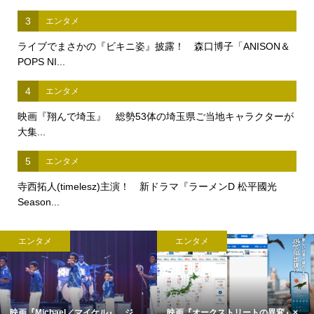
3
エンタメ
ライブでまさかの『ビキニ姿』披露！ 森口博子「ANISON＆
POPS NI...
4
エンタメ
映画『翔んで埼玉』 総勢53体の埼玉県ご当地キャラクターが
大集...
5
エンタメ
寺西拓人(timelesz)主演！ 新ドラマ『ラーメンD 松平國光
Season...
エンタメ
エンタメ
映画『Michael／マイケル』 ジ
映画『オークストリートの異変』×...