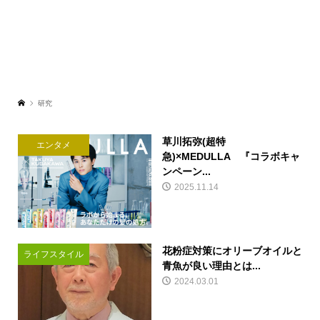
研究
草川拓弥(超特
エンタメ
急)×MEDULLA 『コラボキャ
ンペーン...
2025.11.14
花粉症対策にオリーブオイルと
ライフスタイル
青魚が良い理由とは...
2024.03.01