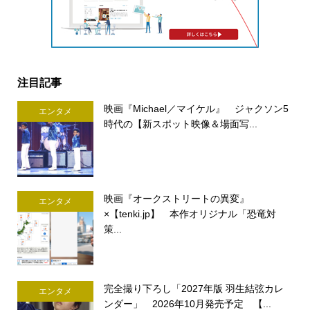
注目記事
映画『Michael／マイケル』 ジャクソン5
エンタメ
時代の【新スポット映像＆場面写...
映画『オークストリートの異変』
エンタメ
×【tenki.jp】 本作オリジナル「恐竜対
策...
完全撮り下ろし「2027年版 羽生結弦カレ
エンタメ
ンダー」 2026年10月発売予定 【...