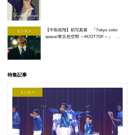
【中島裕翔】初写真展 『7okyo color
エンタメ
space/東京色空間 ～#COT7DF～』 ...
特集記事
エンタメ