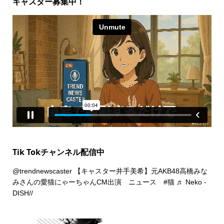
キャスター募集中！
Tik Tokチャンネル配信中
@trendnewscaster
【キャスター井手美希】元AKB48高橋みな
みさんの愛猫にゃーちゃんCM出演 ニュース
#猫
♬ Neko -
DISH//