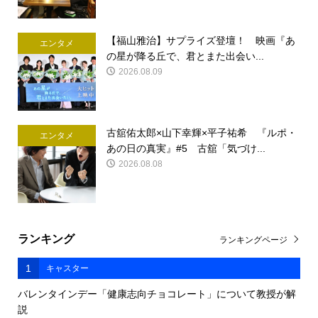
【福山雅治】サプライズ登壇！ 映画『あ
エンタメ
の星が降る丘で、君とまた出会い...
2026.08.09
古舘佑太郎×山下幸輝×平子祐希 『ルポ・
エンタメ
あの日の真実』#5 古舘「気づけ...
2026.08.08
ランキング
ランキングページ
1
キャスター
バレンタインデー「健康志向チョコレート」について教授が解
説