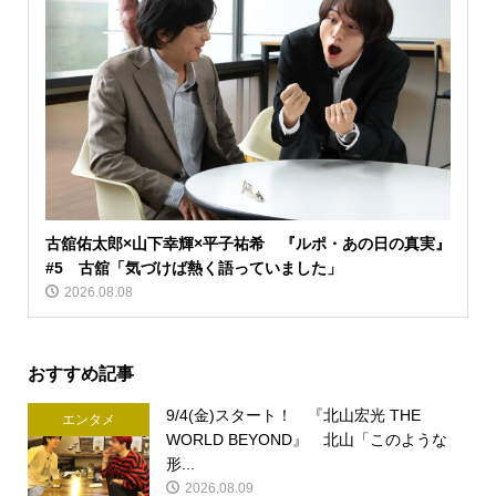
古舘佑太郎×山下幸輝×平子祐希 『ルポ・あの日の真実』
#5 古舘「気づけば熱く語っていました」
2026.08.08
おすすめ記事
9/4(金)スタート！ 『北山宏光 THE
エンタメ
WORLD BEYOND』 北山「このような
形...
2026.08.09