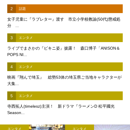
2
話題
女子児童に『ラブレター』渡す 市立小学校教諭(50代)懲戒処
分 ...
3
エンタメ
ライブでまさかの『ビキニ姿』披露！ 森口博子「ANISON＆
POPS NI...
4
エンタメ
映画『翔んで埼玉』 総勢53体の埼玉県ご当地キャラクターが
大集...
5
エンタメ
寺西拓人(timelesz)主演！ 新ドラマ『ラーメンD 松平國光
Season...
エンタメ
エンタメ