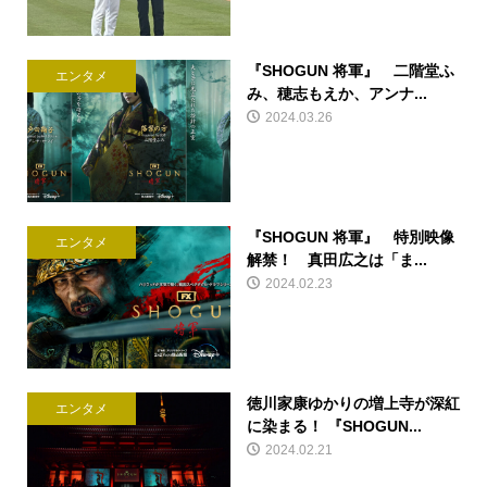
『SHOGUN 将軍』 二階堂ふ
エンタメ
み、穂志もえか、アンナ...
2024.03.26
『SHOGUN 将軍』 特別映像
エンタメ
解禁！ 真田広之は「ま...
2024.02.23
徳川家康ゆかりの増上寺が深紅
エンタメ
に染まる！ 『SHOGUN...
2024.02.21