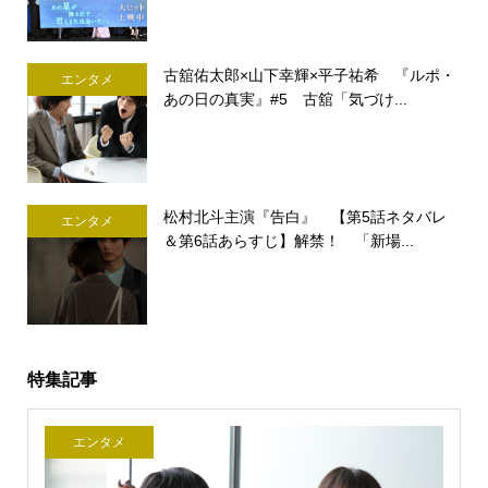
古舘佑太郎×山下幸輝×平子祐希 『ルポ・
エンタメ
あの日の真実』#5 古舘「気づけ...
松村北斗主演『告白』 【第5話ネタバレ
エンタメ
＆第6話あらすじ】解禁！ 「新場...
特集記事
エンタメ