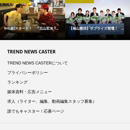
福山雅治】サプライズ登壇！ ...
古舘佑太郎×山下幸輝×平子祐希 ...
松
TREND NEWS CASTER
TREND NEWS CASTERについて
プライバシーポリシー
ランキング
媒体資料・広告メニュー
求人（ライター、編集、動画編集スタッフ募集）
誰でもキャスター！応募ページ