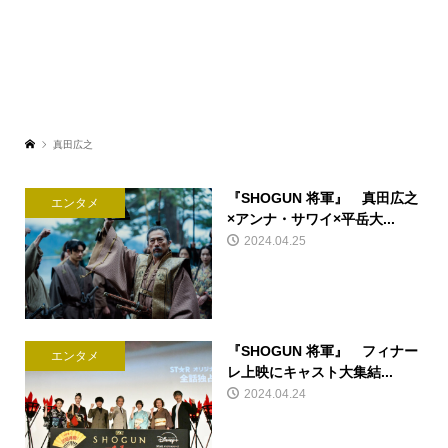
真田広之
『SHOGUN 将軍』 真田広之
エンタメ
×アンナ・サワイ×平岳大...
2024.04.25
『SHOGUN 将軍』 フィナー
エンタメ
レ上映にキャスト大集結...
2024.04.24