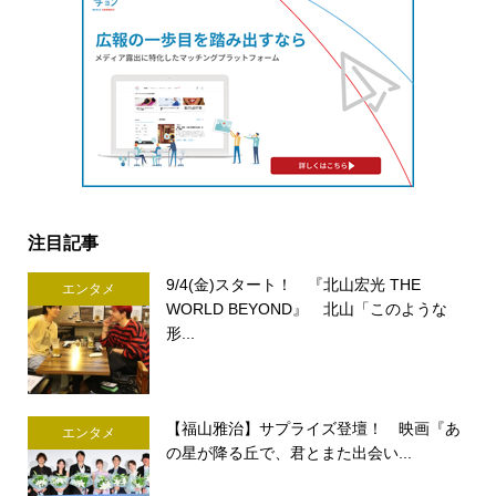
注目記事
9/4(金)スタート！ 『北山宏光 THE
エンタメ
WORLD BEYOND』 北山「このような
形...
【福山雅治】サプライズ登壇！ 映画『あ
エンタメ
の星が降る丘で、君とまた出会い...