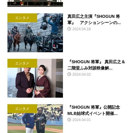
真田広之主演『SHOGUN 将
エンタメ
軍』 アクションシーンの...
2024.04.16
『SHOGUN 将軍』 真田広之＆
エンタメ
二階堂ふみ対談映像解...
2024.04.02
『SHOGUN 将軍』公開記念
エンタメ
MLB始球式イベント開催...
2024.04.01