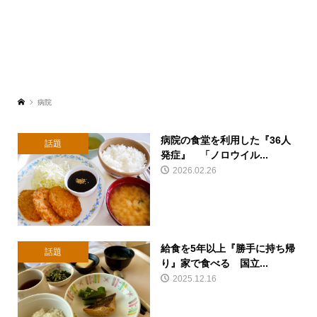
病院
病院の食堂を利用した『36人
話題
発症』 「ノロウイル...
2026.02.26
給食を5年以上『勝手に持ち帰
話題
り』家で食べる 国立...
2025.12.16