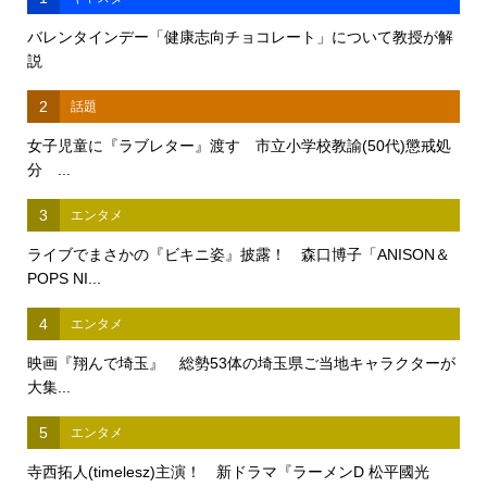
バレンタインデー「健康志向チョコレート」について教授が解
説
2
話題
女子児童に『ラブレター』渡す 市立小学校教諭(50代)懲戒処
分 ...
3
エンタメ
ライブでまさかの『ビキニ姿』披露！ 森口博子「ANISON＆
POPS NI...
4
エンタメ
映画『翔んで埼玉』 総勢53体の埼玉県ご当地キャラクターが
大集...
5
エンタメ
寺西拓人(timelesz)主演！ 新ドラマ『ラーメンD 松平國光