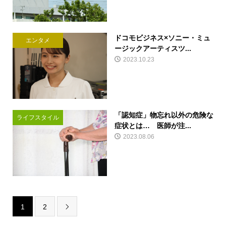
ドコモビジネス×ソニー・ミュ
エンタメ
ージックアーティスツ...
2023.10.23
「認知症」物忘れ以外の危険な
ライフスタイル
症状とは… 医師が注...
2023.08.06
1
2
