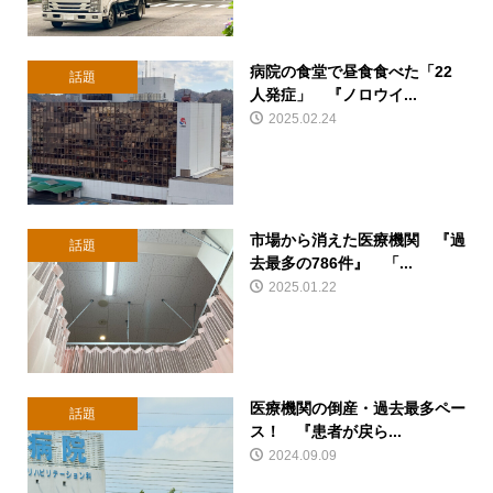
病院の食堂で昼食食べた「22
話題
人発症」 『ノロウイ...
2025.02.24
市場から消えた医療機関 『過
話題
去最多の786件』 「...
2025.01.22
医療機関の倒産・過去最多ペー
話題
ス！ 『患者が戻ら...
2024.09.09