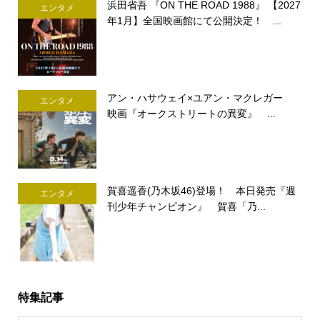
浜田省吾 『ON THE ROAD 1988』 【2027
エンタメ
年1月】全国映画館にて公開決定！ ...
アン・ハサウェイ×ユアン・マクレガー
エンタメ
映画『オークストリートの異変』 ...
賀喜遥香(乃木坂46)登場！ 本日発売『週
エンタメ
刊少年チャンピオン』 賀喜「乃...
特集記事