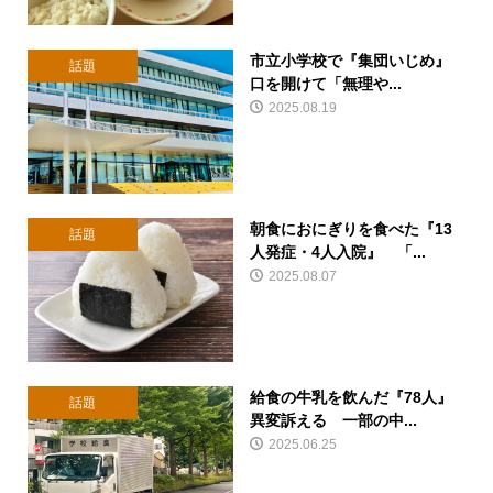
市立小学校で『集団いじめ』
話題
口を開けて「無理や...
2025.08.19
朝食におにぎりを食べた『13
話題
人発症・4人入院』 「...
2025.08.07
給食の牛乳を飲んだ『78人』
話題
異変訴える 一部の中...
2025.06.25