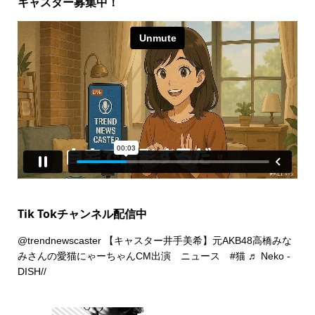
キャスター募集中！
Tik Tokチャンネル配信中
@trendnewscaster
【キャスター井手美希】元AKB48高橋みな
みさんの愛猫にゃーちゃんCM出演 ニュース
#猫
♬ Neko -
DISH//