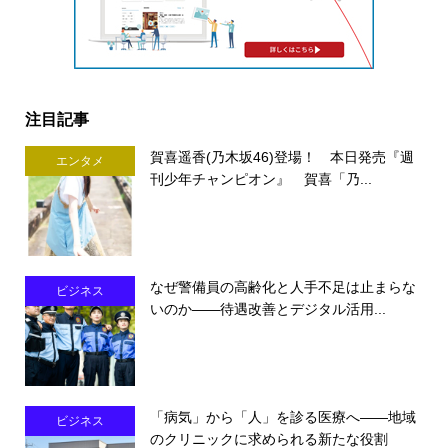
注目記事
賀喜遥香(乃木坂46)登場！ 本日発売『週
エンタメ
刊少年チャンピオン』 賀喜「乃...
なぜ警備員の高齢化と人手不足は止まらな
ビジネス
いのか――待遇改善とデジタル活用...
「病気」から「人」を診る医療へ――地域
ビジネス
のクリニックに求められる新たな役割