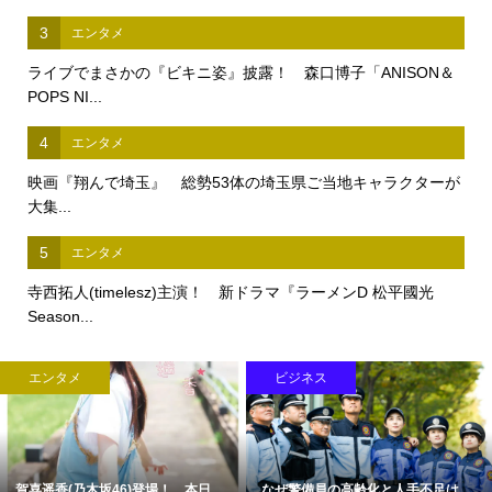
3
エンタメ
ライブでまさかの『ビキニ姿』披露！ 森口博子「ANISON＆
POPS NI...
4
エンタメ
映画『翔んで埼玉』 総勢53体の埼玉県ご当地キャラクターが
大集...
5
エンタメ
寺西拓人(timelesz)主演！ 新ドラマ『ラーメンD 松平國光
Season...
エンタメ
ビジネス
賀喜遥香(乃木坂46)登場！ 本日...
なぜ警備員の高齢化と人手不足は...