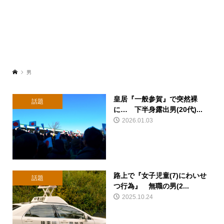
男
皇居『一般参賀』で突然裸
話題
に… 下半身露出男(20代)...
2026.01.03
路上で『女子児童(7)にわいせ
話題
つ行為』 無職の男(2...
2025.10.24