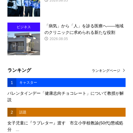
2026.08.05
「病気」から「人」を診る医療へ――地域
ビジネス
のクリニックに求められる新たな役割
2026.08.05
ランキング
ランキングページ
1
キャスター
バレンタインデー「健康志向チョコレート」について教授が解
説
2
話題
女子児童に『ラブレター』渡す 市立小学校教諭(50代)懲戒処
分 ...