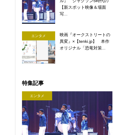
ル』 ジャクソン5時代の
【新スポット映像＆場面
写...
映画『オークストリートの
エンタメ
異変』×【tenki.jp】 本作
オリジナル「恐竜対策...
特集記事
エンタメ