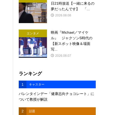
日21時放送【一緒に来るの
夢だったんです】 「...
2026.08.08
映画『Michael／マイケ
エンタメ
ル』 ジャクソン5時代の
【新スポット映像＆場面
写...
2026.08.07
ランキング
1
キャスター
バレンタインデー「健康志向チョコレート」に
ついて教授が解説
2
話題