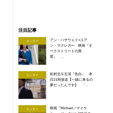
注目記事
アン・ハサウェイ×ユア
エンタメ
ン・マクレガー 映画『オ
ークストリートの異
変』 ...
松村北斗主演『告白』 本
エンタメ
日21時放送【一緒に来るの
夢だったんです】 「...
映画『Michael／マイケ
エンタメ