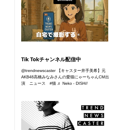
Tik Tokチャンネル配信中
@trendnewscaster
【キャスター井手美希】元
AKB48高橋みなみさんの愛猫にゃーちゃんCM出
演 ニュース
#猫
♬ Neko - DISH//