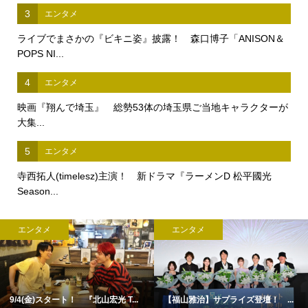
3
エンタメ
ライブでまさかの『ビキニ姿』披露！ 森口博子「ANISON＆
POPS NI...
4
エンタメ
映画『翔んで埼玉』 総勢53体の埼玉県ご当地キャラクターが
大集...
5
エンタメ
寺西拓人(timelesz)主演！ 新ドラマ『ラーメンD 松平國光
Season...
エンタメ
エンタメ
9/4(金)スタート！ 『北山宏光 T...
【福山雅治】サプライズ登壇！ ...