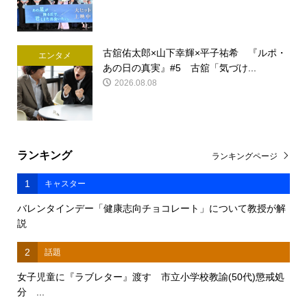
古舘佑太郎×山下幸輝×平子祐希 『ルポ・
エンタメ
あの日の真実』#5 古舘「気づけ...
2026.08.08
ランキング
ランキングページ
1
キャスター
バレンタインデー「健康志向チョコレート」について教授が解
説
2
話題
女子児童に『ラブレター』渡す 市立小学校教諭(50代)懲戒処
分 ...