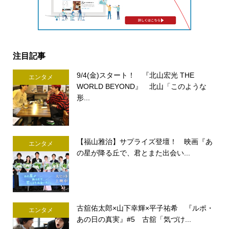
注目記事
9/4(金)スタート！ 『北山宏光 THE
エンタメ
WORLD BEYOND』 北山「このような
形...
【福山雅治】サプライズ登壇！ 映画『あ
エンタメ
の星が降る丘で、君とまた出会い...
古舘佑太郎×山下幸輝×平子祐希 『ルポ・
エンタメ
あの日の真実』#5 古舘「気づけ...