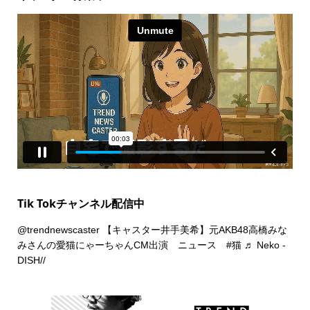
Tik Tokチャンネル配信中
@trendnewscaster
【キャスター井手美希】元AKB48高橋みな
みさんの愛猫にゃーちゃんCM出演 ニュース
#猫
♬ Neko -
DISH//