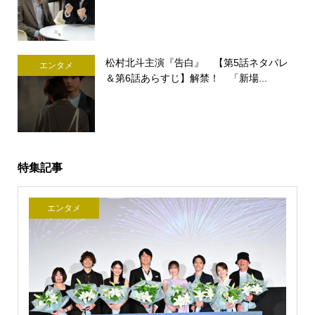
松村北斗主演『告白』 【第5話ネタバレ
エンタメ
＆第6話あらすじ】解禁！ 「新場...
特集記事
エンタメ