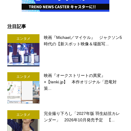
注目記事
映画『Michael／マイケル』 ジャクソン5
エンタメ
時代の【新スポット映像＆場面写...
映画『オークストリートの異変』
エンタメ
×【tenki.jp】 本作オリジナル「恐竜対
策...
完全撮り下ろし「2027年版 羽生結弦カレ
エンタメ
ンダー」 2026年10月発売予定 【...