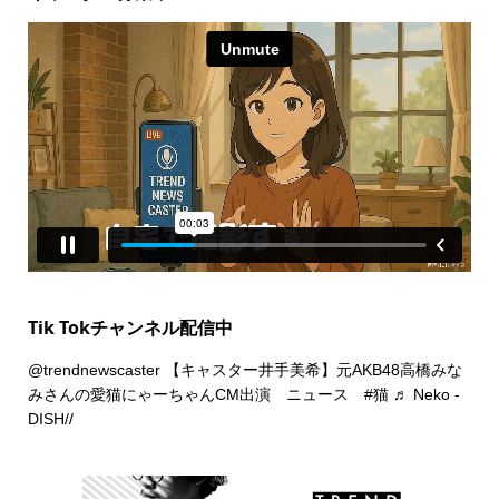
Tik Tokチャンネル配信中
@trendnewscaster
【キャスター井手美希】元AKB48高橋みな
みさんの愛猫にゃーちゃんCM出演 ニュース
#猫
♬ Neko -
DISH//