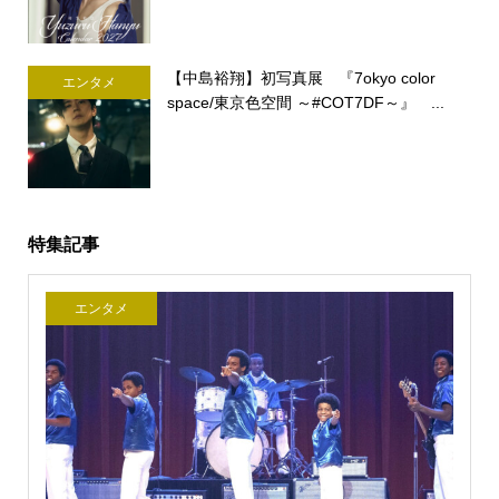
【中島裕翔】初写真展 『7okyo color
エンタメ
space/東京色空間 ～#COT7DF～』 ...
特集記事
エンタメ