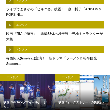
3
エンタメ
ライブでまさかの『ビキニ姿』披露！ 森口博子「ANISON＆
POPS NI...
4
エンタメ
映画『翔んで埼玉』 総勢53体の埼玉県ご当地キャラクターが
大集...
5
エンタメ
寺西拓人(timelesz)主演！ 新ドラマ『ラーメンD 松平國光
Season...
エンタメ
エンタメ
映画『Michael／マイケル』 ジ
映画『オークストリートの異変』×...
ャ...