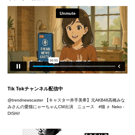
Tik Tokチャンネル配信中
@trendnewscaster
【キャスター井手美希】元AKB48高橋みな
みさんの愛猫にゃーちゃんCM出演 ニュース
#猫
♬ Neko -
DISH//