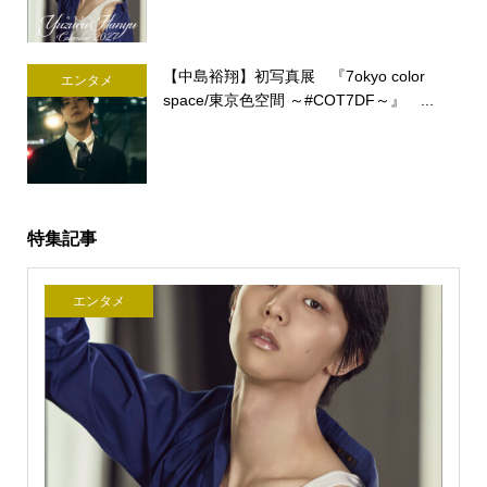
【中島裕翔】初写真展 『7okyo color
エンタメ
space/東京色空間 ～#COT7DF～』 ...
特集記事
エンタメ