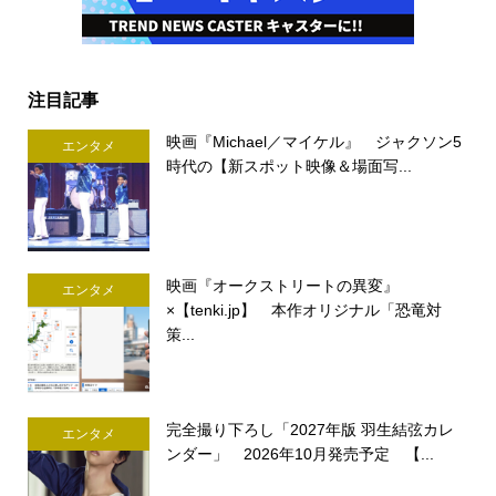
注目記事
映画『Michael／マイケル』 ジャクソン5
エンタメ
時代の【新スポット映像＆場面写...
映画『オークストリートの異変』
エンタメ
×【tenki.jp】 本作オリジナル「恐竜対
策...
完全撮り下ろし「2027年版 羽生結弦カレ
エンタメ
ンダー」 2026年10月発売予定 【...