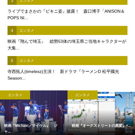
3
エンタメ
ライブでまさかの『ビキニ姿』披露！ 森口博子「ANISON＆
POPS NI...
4
エンタメ
映画『翔んで埼玉』 総勢53体の埼玉県ご当地キャラクターが
大集...
5
エンタメ
寺西拓人(timelesz)主演！ 新ドラマ『ラーメンD 松平國光
Season...
エンタメ
エンタメ
映画『Michael／マイケル』 ジ
映画『オークストリートの異変』×...
ャ...