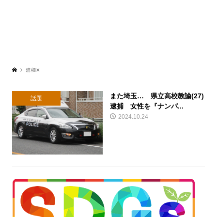
浦和区
また埼玉… 県立高校教諭(27)
話題
逮捕 女性を『ナンパ...
2024.10.24