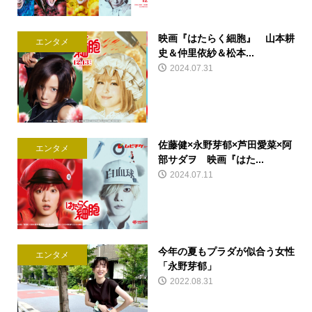
映画『はたらく細胞』 山本耕
エンタメ
史＆仲里依紗＆松本...
2024.07.31
佐藤健×永野芽郁×芦田愛菜×阿
エンタメ
部サダヲ 映画『はた...
2024.07.11
今年の夏もプラダが似合う女性
エンタメ
「永野芽郁」
2022.08.31