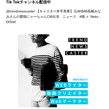
Tik Tokチャンネル配信中
@trendnewscaster
【キャスター井手美希】元AKB48高橋みな
みさんの愛猫にゃーちゃんCM出演 ニュース
#猫
♬ Neko -
DISH//