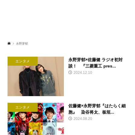
永野芽郁
永野芽郁×佐藤健 ラジオ初対
エンタメ
談！ 『三菱重工 pres...
2024.12.10
佐藤健×永野芽郁『はたらく細
エンタメ
胞』 染谷将太、板垣...
2024.08.20