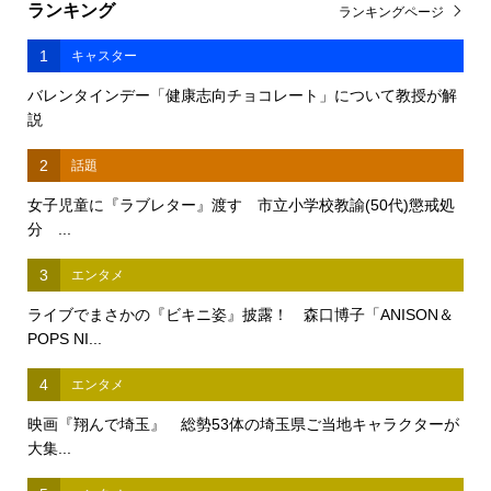
ランキング
ランキングページ
1
キャスター
バレンタインデー「健康志向チョコレート」について教授が解
説
2
話題
女子児童に『ラブレター』渡す 市立小学校教諭(50代)懲戒処
分 ...
3
エンタメ
ライブでまさかの『ビキニ姿』披露！ 森口博子「ANISON＆
POPS NI...
4
エンタメ
映画『翔んで埼玉』 総勢53体の埼玉県ご当地キャラクターが
大集...