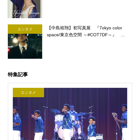
【中島裕翔】初写真展 『7okyo color
エンタメ
space/東京色空間 ～#COT7DF～』 ...
特集記事
エンタメ