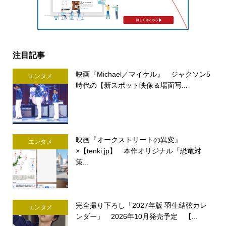
注目記事
映画『Michael／マイケル』 ジャクソン5
エンタメ
時代の【新スポット映像＆場面写...
映画『オークストリートの異変』
エンタメ
×【tenki.jp】 本作オリジナル「恐竜対
策...
完全撮り下ろし「2027年版 羽生結弦カレ
エンタメ
ンダー」 2026年10月発売予定 【...