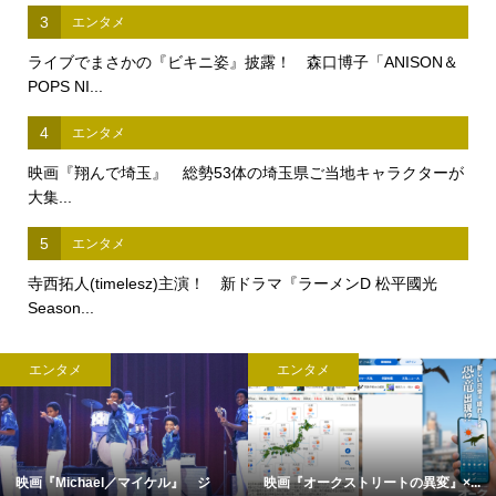
3
エンタメ
ライブでまさかの『ビキニ姿』披露！ 森口博子「ANISON＆
POPS NI...
4
エンタメ
映画『翔んで埼玉』 総勢53体の埼玉県ご当地キャラクターが
大集...
5
エンタメ
寺西拓人(timelesz)主演！ 新ドラマ『ラーメンD 松平國光
Season...
エンタメ
エンタメ
映画『Michael／マイケル』 ジ
映画『オークストリートの異変』×...