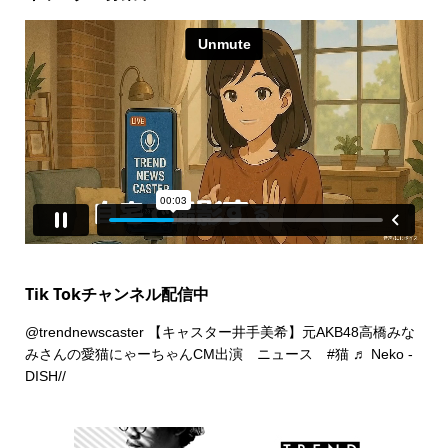
Tik Tokチャンネル配信中
@trendnewscaster
【キャスター井手美希】元AKB48高橋みな
みさんの愛猫にゃーちゃんCM出演 ニュース
#猫
♬ Neko -
DISH//