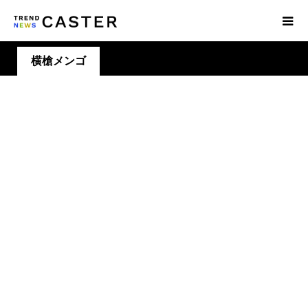
横槍メンゴ