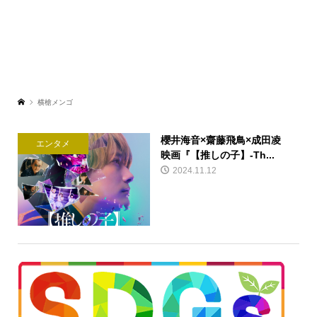
横槍メンゴ
櫻井海音×齋藤飛鳥×成田凌
エンタメ
映画『【推しの子】-Th...
2024.11.12