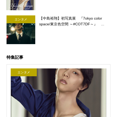
【中島裕翔】初写真展 『7okyo color
エンタメ
space/東京色空間 ～#COT7DF～』 ...
特集記事
エンタメ