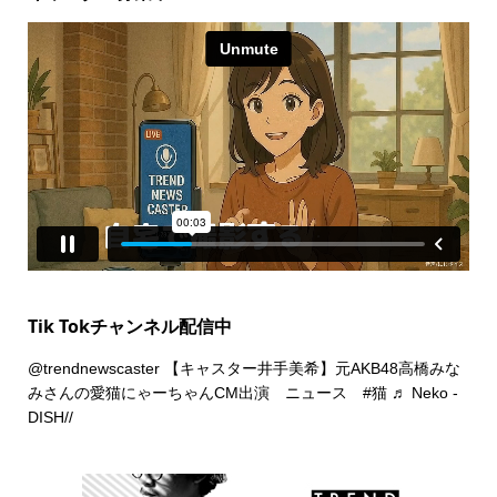
Tik Tokチャンネル配信中
@trendnewscaster
【キャスター井手美希】元AKB48高橋みな
みさんの愛猫にゃーちゃんCM出演 ニュース
#猫
♬ Neko -
DISH//