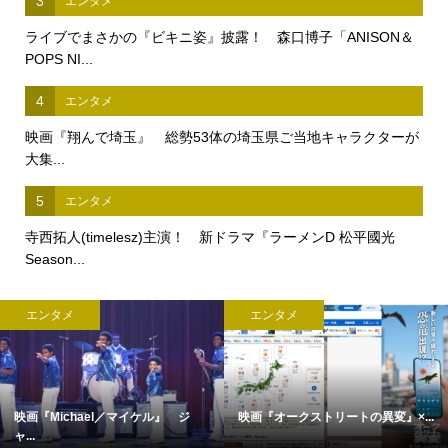
3
エンタメ
ライブでまさかの『ビキニ姿』披露！ 森口博子「ANISON＆
POPS NI...
4
エンタメ
映画『翔んで埼玉』 総勢53体の埼玉県ご当地キャラクターが
大集...
5
エンタメ
寺西拓人(timelesz)主演！ 新ドラマ『ラーメンD 松平國光
Season...
エンタメ
エンタメ
映画『Michael／マイケル』 ジ
映画『オークストリートの異変』×...
ャ...