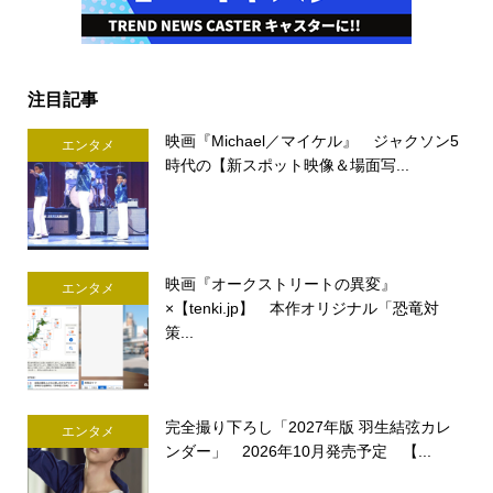
注目記事
映画『Michael／マイケル』 ジャクソン5
エンタメ
時代の【新スポット映像＆場面写...
映画『オークストリートの異変』
エンタメ
×【tenki.jp】 本作オリジナル「恐竜対
策...
完全撮り下ろし「2027年版 羽生結弦カレ
エンタメ
ンダー」 2026年10月発売予定 【...