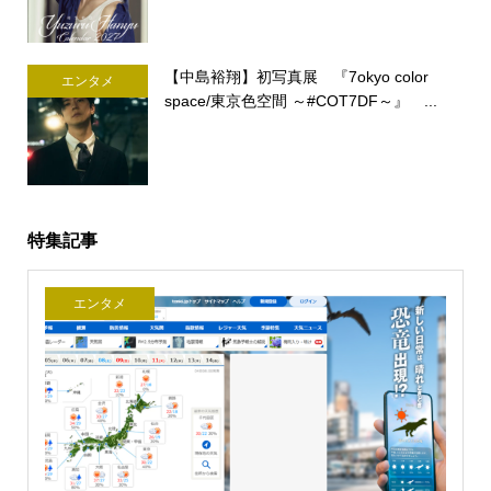
【中島裕翔】初写真展 『7okyo color
エンタメ
space/東京色空間 ～#COT7DF～』 ...
特集記事
エンタメ