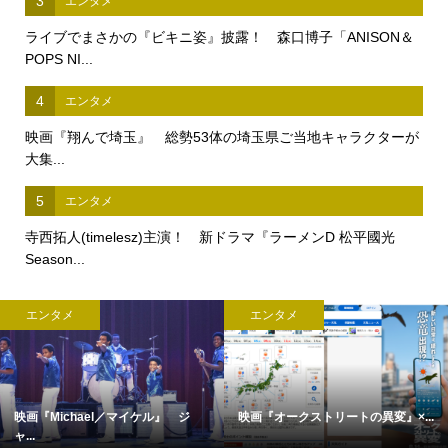
3
エンタメ
ライブでまさかの『ビキニ姿』披露！ 森口博子「ANISON＆
POPS NI...
4
エンタメ
映画『翔んで埼玉』 総勢53体の埼玉県ご当地キャラクターが
大集...
5
エンタメ
寺西拓人(timelesz)主演！ 新ドラマ『ラーメンD 松平國光
Season...
エンタメ
エンタメ
映画『Michael／マイケル』 ジ
映画『オークストリートの異変』×...
ャ...