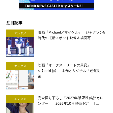
注目記事
映画『Michael／マイケル』 ジャクソン5
エンタメ
時代の【新スポット映像＆場面写...
映画『オークストリートの異変』
エンタメ
×【tenki.jp】 本作オリジナル「恐竜対
策...
完全撮り下ろし「2027年版 羽生結弦カレ
エンタメ
ンダー」 2026年10月発売予定 【...