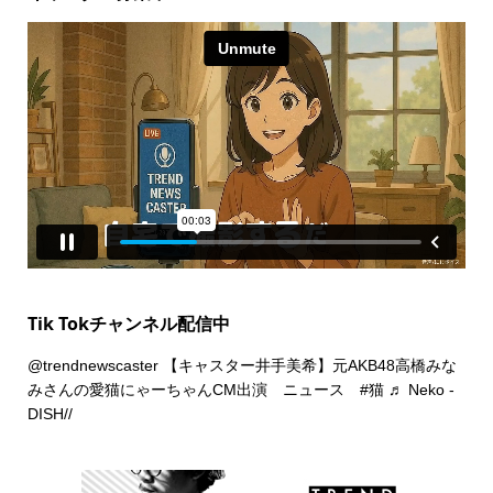
Tik Tokチャンネル配信中
@trendnewscaster
【キャスター井手美希】元AKB48高橋みな
みさんの愛猫にゃーちゃんCM出演 ニュース
#猫
♬ Neko -
DISH//